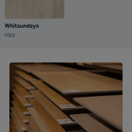
Whitsundays
F003