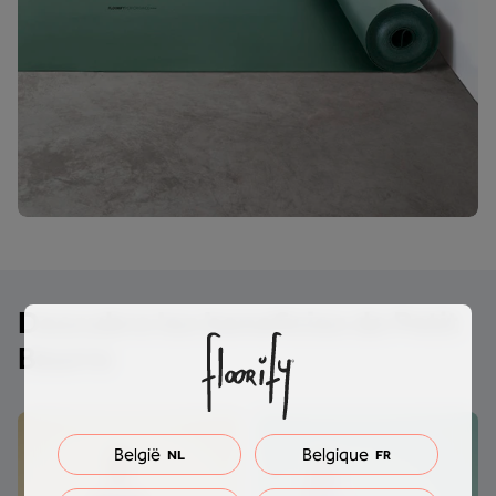
Descubra los beneficios de Petit
Beurre
België
Belgique
NL
FR