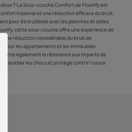
i doux ? La Sous-couche Comfort de Floorify est
confort maximal et une réduction efficace du bruit.
t pour être utilisée avec les planches et dalles
Floorify, cette sous-couche offre une expérience de
t une réduction considérable du bruit de
te pour les appartements et les immeubles
ugmente également la résistance aux impacts de
e à absorber les chocs et protège contre l'usure