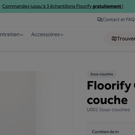
Commandez jusqu'à 3
échantillons
Floorify
gratuitement
!
Contact et FAQ
Entretien
Accessoires
Trouve
Sous-couches
Floorify
couche
U001
Sous-couches
Combien de m