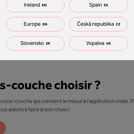
Ireland
Spain
EN
ES
Europe
Česká republika
EN
CZ
Slovensko
Україна
SK
UK
s-couche choisir ?
 la sous-couche qui convient le mieux à l’application visée.
us aidons à faire le bon choix !