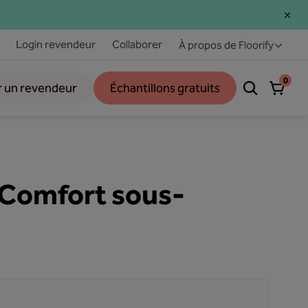
Login revendeur
Collaborer
À propos de Floorify
0
r un revendeur
Échantillons gratuits
 Comfort sous-