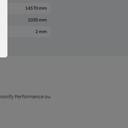
14570 mm
1030 mm
2 mm
 Floorify Performance ou