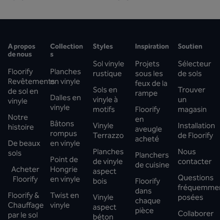
A propos
Collection
Styles
Inspiration
Soutien
de nous
s
Sol vinyle
Projets
Sélecteur
Floorify
Planches
rustique
sous les
de sols
Revêtements
en vinyle
feux de la
Sols en
Trouver
de sol en
rampe
Dalles en
vinyle à
un
vinyle
vinyle
motifs
Floorify
magasin
Notre
en
Bâtons
Vinyle
Installation
histoire
aveugle
rompus
Terrazzo
de Floorify
acheté
De beaux
en vinyle
Planches
Nous
sols
Planchers
Point de
de vinyle
contacter
de cuisine
Acheter
Hongrie
aspect
Questions
Floorify
en vinyle
bois
Floorify
fréquemme
dans
Floorify &
Twist en
Vinyle
posées
chaque
Chauffage
vinyle
aspect
pièce
Collaborer
par le sol
béton