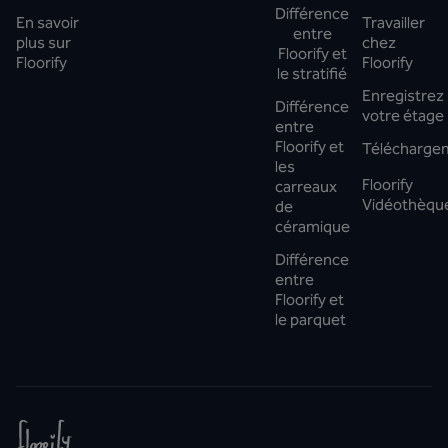
Différence
En savoir
Travailler
entre
plus sur
chez
Floorify et
Floorify
Floorify
le stratifié
Enregistrez
Différence
votre étage
entre
Floorify et
Télécharge
les
Floorify
carreaux
Vidéothèqu
de
céramique
Différence
entre
Floorify et
le parquet