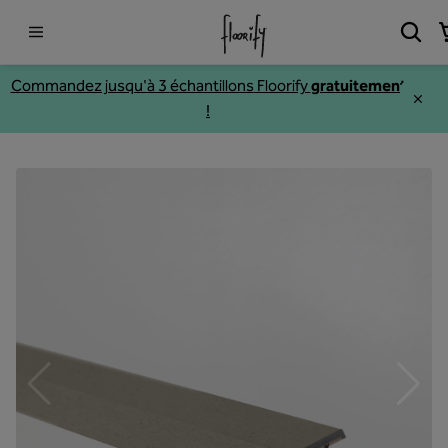
Commandez jusqu'à 3
échantillons
Floorify
gratuitement
!