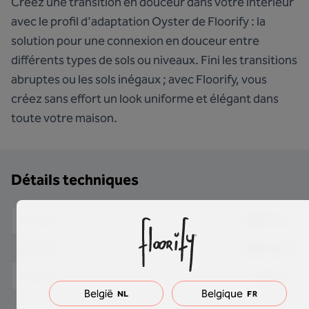
Créez une transition en douceur dans votre intérieur
avec le profil d'adaptation Oyster de Floorify : la
solution pour une connexion en douceur entre
différents types de sols ou niveaux. Fini les transitions
abruptes ou les sols inégaux ; avec Floorify, vous
créez sans effort un look uniforme et élégant dans
toute votre maison.
Détails techniques
2000 mm
Longueur
40.5 mm
Largeur
10 mm
Épaisseur
België
Belgique
NL
FR