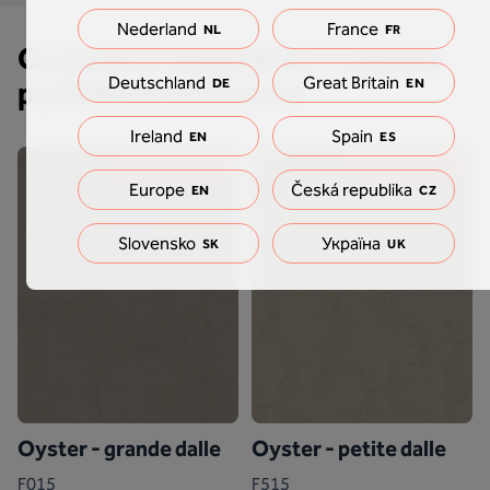
Nederland
France
NL
FR
Ce profil d'adaptation s'adapte
Deutschland
Great Britain
DE
EN
parfaitement à ce sol
Ireland
Spain
EN
ES
Dernière chance !
Dernière chance !
Europe
Česká republika
EN
CZ
Slovensko
Україна
SK
UK
Oyster - grande dalle
Oyster - petite dalle
F015
F515