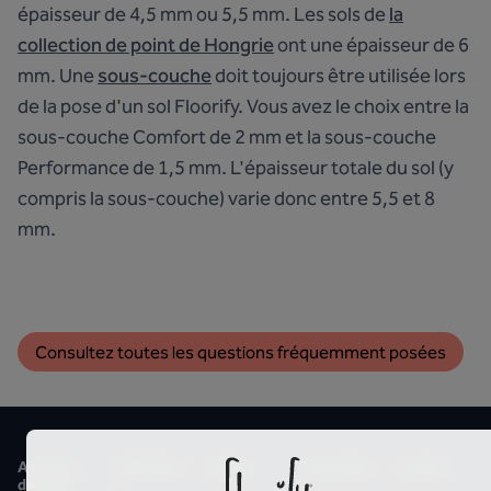
épaisseur de 4,5 mm ou 5,5 mm. Les sols de
la
collection de point de Hongrie
ont une épaisseur de 6
mm. Une
sous-couche
doit toujours être utilisée lors
de la pose d'un sol Floorify. Vous avez le choix entre la
sous-couche Comfort de 2 mm et la sous-couche
Performance de 1,5 mm. L'épaisseur totale du sol (y
compris la sous-couche) varie donc entre 5,5 et 8
mm.
Consultez toutes les questions fréquemment posées
A propos
Collection
Styles
Inspiration
Soutien
de nous
s