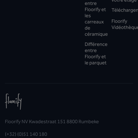
entre
Floorify et
Télécharge
les
Floorify
carreaux
Vidéothèqu
de
céramique
Différence
entre
Floorify et
le parquet
Floorify NV Kwadestraat 151 8800 Rumbeke
(+32) (0)51 140 180