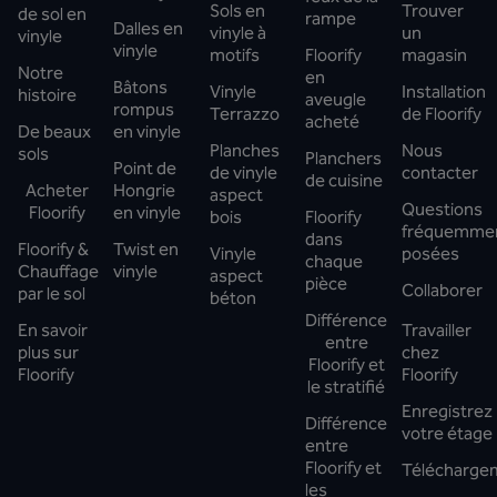
Sols en
Trouver
de sol en
rampe
Dalles en
vinyle à
un
vinyle
vinyle
motifs
Floorify
magasin
Notre
en
Bâtons
Vinyle
Installation
histoire
aveugle
rompus
Terrazzo
de Floorify
acheté
De beaux
en vinyle
Planches
Nous
sols
Planchers
Point de
de vinyle
contacter
de cuisine
Acheter
Hongrie
aspect
Questions
Floorify
en vinyle
bois
Floorify
fréquemme
dans
Floorify &
Twist en
Vinyle
posées
chaque
Chauffage
vinyle
aspect
pièce
Collaborer
par le sol
béton
Différence
En savoir
Travailler
entre
plus sur
chez
Floorify et
Floorify
Floorify
le stratifié
Enregistrez
Différence
votre étage
entre
Floorify et
Télécharge
les