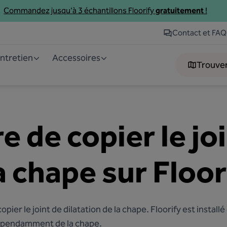
Commandez jusqu'à 3
échantillons
Floorify
gratuitement
!
Contact et FAQ
Entretien
Accessoires
Trouve
e de copier le jo
a chape sur Floor
opier le joint de dilatation de la chape. Floorify est install
épendamment de la chape.