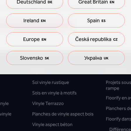
Deutschland
Great Britain
DE
EN
noire située sur le petit côté de la dalle ?
Ireland
Spain
EN
ES
questions fréquemment posées
Europe
Česká republika
EN
CZ
Slovensko
Україна
SK
UK
Styles
Inspiration
Sol vinyle rustique
Projets sous 
rampe
Sols en vinyle à motifs
Floorify en 
inyle
Vinyle Terrazzo
Planchers de
vinyle
Planches de vinyle aspect bois
Floorify dan
Vinyle aspect béton
Différence 