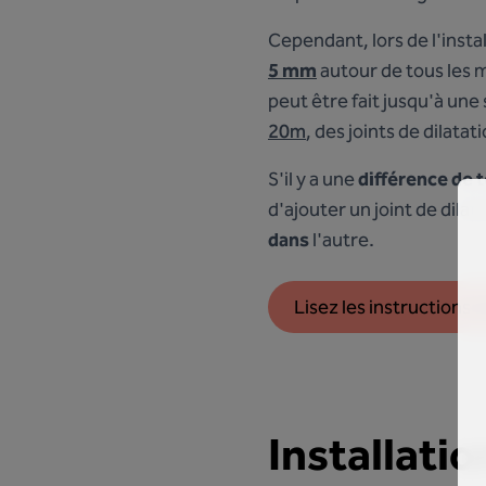
Cependant, lors de l'instal
5 mm
autour de tous les m
peut être fait jusqu'à un
20m
, des joints de dilat
S'il y a une
différence de 
d'ajouter un joint de dila
dans
l'autre.
Lisez les instructions d
Installatio