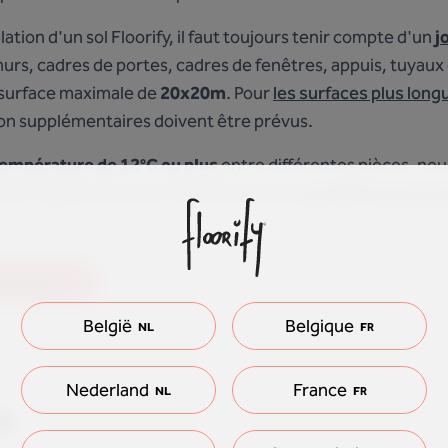
lation d'un sol Floorify, il faut toujours tenir compte d'un
j
urs, cadres de portes, cadres de fenêtres, appuis, tuyaux 
e surface maximale de
20x20m
. Pour
les surfaces plus long
ation supplémentaires doivent être prévus.
température de 12°C ou plus
entre différentes pièces, n
tation. Egalement pour les surfaces avec
chauffage par le s
e pose ici !
België
Belgique
NL
FR
Nederland
France
NL
FR
n