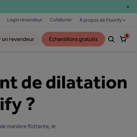
Login revendeur
Collaborer
À propos de Floorify
0
r un revendeur
Échantillons gratuits
int de dilatation
ify ?
é de manière flottante, le