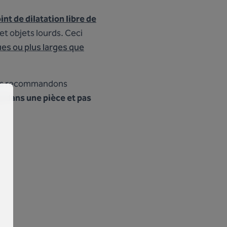
oint de dilatation libre de
et objets lourds. Ceci
ues ou plus larges que
ous recommandons
ol
dans une pièce et pas