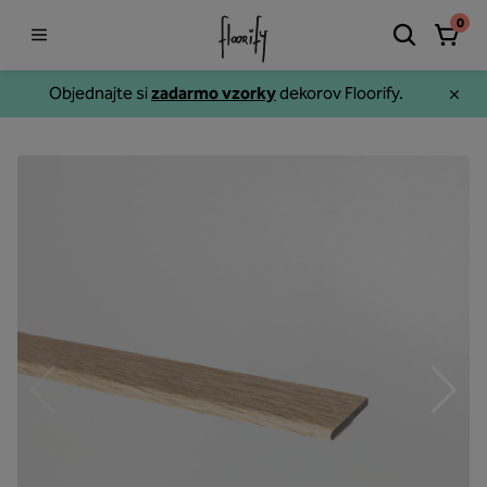
0
Objednajte si
zadarmo vzorky
dekorov Floorify.