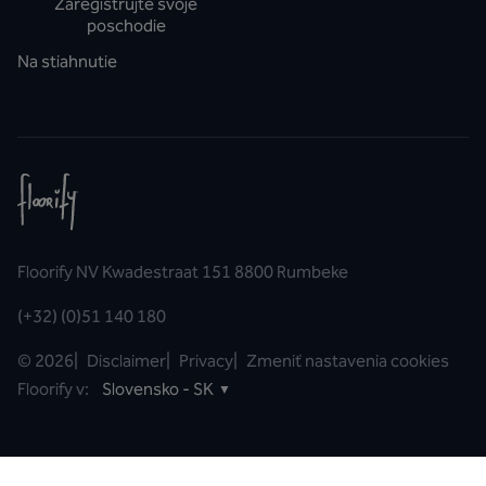
Zaregistrujte svoje
poschodie
Na stiahnutie
Floorify NV Kwadestraat 151 8800 Rumbeke
(+32) (0)51 140 180
©
2026
|
Disclaimer
|
Privacy
|
Zmeniť nastavenia cookies
Floorify v:
Slovensko - SK
▼