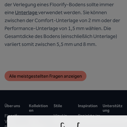
der Verlegung eines Floorify-Bodens sollte immer
eine
Unterlage
verwendet werden. Sie können
zwischen der Comfort-Unterlage von 2 mm oder der
Performance-Unterlage von 1,5 mm wählen. Die
Gesamtdicke des Bodens (einschließlich Unterlage)
variiert somit zwischen 5,5 mm und 8 mm.
Alle meistgestellten Fragen anzeigen
Über uns
Kollektion
Stile
Inspiration
Unterstütz
en
ung
Floorify
Vinyl in
Projekte im
Vinyl
Bodenfinde
Vinyl-
Betonoptik
Rampenlicht
Planken