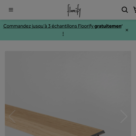
Commandez jusqu'à 3
échantillons
Floorify
gratuitement
!