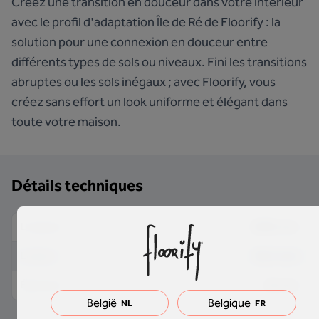
Créez une transition en douceur dans votre intérieur
avec le profil d'adaptation Île de Ré de Floorify : la
solution pour une connexion en douceur entre
différents types de sols ou niveaux. Fini les transitions
abruptes ou les sols inégaux ; avec Floorify, vous
créez sans effort un look uniforme et élégant dans
toute votre maison.
Détails techniques
2000 mm
Longueur
40.5 mm
Largeur
10 mm
Épaisseur
België
Belgique
NL
FR