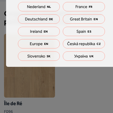
Nederland
France
NL
FR
Ce profil d'adaptation s'adapte
Deutschland
Great Britain
DE
EN
parfaitement à ce sol
Ireland
Spain
EN
ES
Choix de Gregg Sulkin
Europe
Česká republika
EN
CZ
Slovensko
Україна
SK
UK
Île de Ré
F096