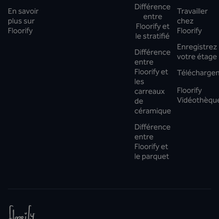
Différence
En savoir
Travailler
entre
plus sur
chez
Floorify et
Floorify
Floorify
le stratifié
Enregistrez
Différence
votre étage
entre
Floorify et
Télécharge
les
Floorify
carreaux
Vidéothèqu
de
céramique
Différence
entre
Floorify et
le parquet