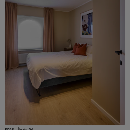
F096 - Île de Ré