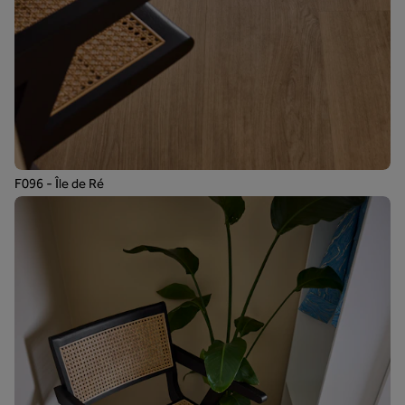
F096 - Île de Ré