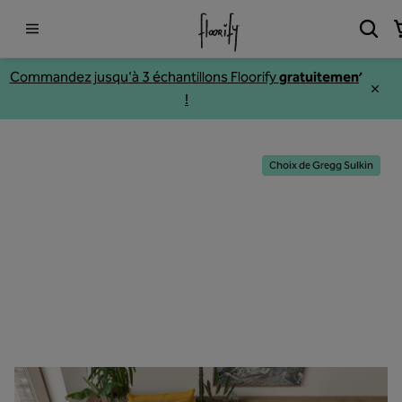
Commandez jusqu'à 3
échantillons
Floorify
gratuitement
!
Choix de Gregg Sulkin