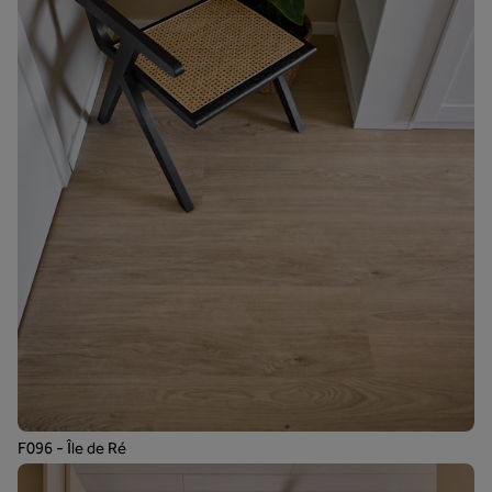
F096 - Île de Ré