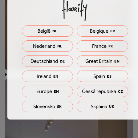
België
Belgique
NL
FR
Nederland
France
NL
FR
Deutschland
Great Britain
DE
EN
F096 - Île de Ré
Ireland
Spain
EN
ES
Europe
Česká republika
EN
CZ
Slovensko
Україна
SK
UK