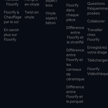
aspect
Questions
Floorify
en vinyle
bois
Floorify
fréquemme
dans
Floorify &
Twist en
Vinyle
posées
chaque
Chauffage
vinyle
aspect
pièce
Collaborer
par le sol
béton
Différence
En savoir
Travailler
entre
plus sur
chez
Floorify et
Floorify
Floorify
le stratifié
Enregistrez
Différence
votre étage
entre
Floorify et
Télécharge
les
Floorify
carreaux
Vidéothèqu
de
céramique
Différence
entre
Floorify et
le parquet