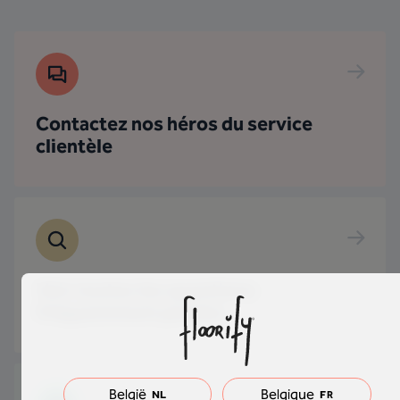
Contactez nos héros du service
clientèle
Voir toutes les questions
fréquemment posées
België
Belgique
NL
FR