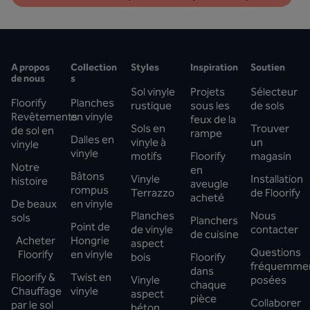
A propos
Collection
Styles
Inspiration
Soutien
de nous
s
Sol vinyle
Projets
Sélecteur
Floorify
Planches
rustique
sous les
de sols
Revêtements
en vinyle
feux de la
Sols en
Trouver
de sol en
rampe
Dalles en
vinyle à
un
vinyle
vinyle
motifs
Floorify
magasin
Notre
en
Bâtons
Vinyle
Installation
histoire
aveugle
rompus
Terrazzo
de Floorify
acheté
De beaux
en vinyle
Planches
Nous
sols
Planchers
Point de
de vinyle
contacter
de cuisine
Acheter
Hongrie
aspect
Questions
Floorify
en vinyle
bois
Floorify
fréquemme
dans
Floorify &
Twist en
Vinyle
posées
chaque
Chauffage
vinyle
aspect
pièce
Collaborer
par le sol
béton