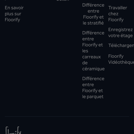
Différence
En savoir
Travailler
entre
plus sur
chez
Floorify et
Floorify
Floorify
le stratifié
Enregistrez
Différence
votre étage
entre
Floorify et
Télécharge
les
Floorify
carreaux
Vidéothèqu
de
céramique
Différence
entre
Floorify et
le parquet