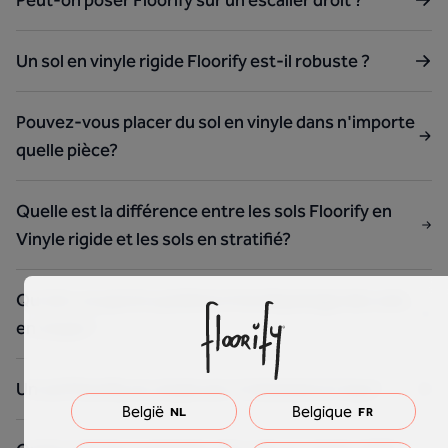
Peut-on poser Floorify sur un escalier droit ?
Un sol en vinyle rigide Floorify est-il robuste ?
Pouvez-vous placer du sol en vinyle dans n'importe
quelle pièce?
Quelle est la différence entre les sols Floorify en
Vinyle rigide et les sols en stratifié?
Qu'est-ce que le système d'encliquetage des sols
en vinyle ?
Un sol Floorify en vinyle est-il résistant à l'eau?
België
Belgique
NL
FR