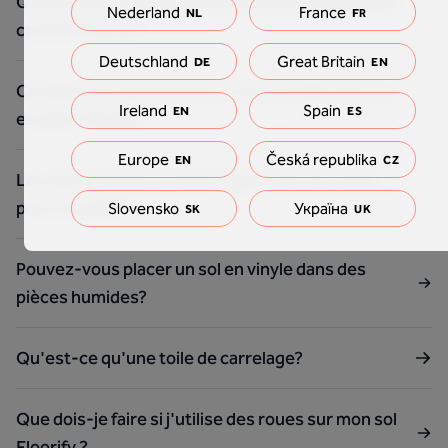
Quels sont les avantages des sols en vinyle rigide
Nederland
France
NL
FR
comme Floorify?
Deutschland
Great Britain
DE
EN
Combien de marches faut-il commander pour un
Ireland
Spain
EN
ES
escalier Floorify ?
Europe
Česká republika
EN
CZ
Les sols Floorify en vinyle rigide sont-ils nocifs
pour la santé?
Slovensko
Україна
SK
UK
Pouvez-vous placer un sol en vinyle dans des
pièces humides?
Qu'est-ce qu'une toile de carrelage?
Que dois-je faire si j'utilise des roues sur mon sol
Floorify ?