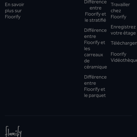
Différence
En savoir
Travailler
entre
plus sur
chez
Floorify et
Floorify
Floorify
le stratifié
Enregistrez
Différence
votre étage
entre
Floorify et
Télécharge
les
Floorify
carreaux
Vidéothèqu
de
céramique
Différence
entre
Floorify et
le parquet