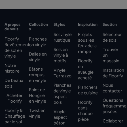
A propos
Collection
Styles
Inspiration
Soutien
de nous
s
Sol vinyle
Projets
Sélecteur
Floorify
Planches
rustique
sous les
de sols
Revêtements
en vinyle
feux de la
Sols en
Trouver
de sol en
rampe
Dalles en
vinyle à
un
vinyle
vinyle
motifs
Floorify
magasin
Notre
en
Bâtons
Vinyle
Installation
histoire
aveugle
rompus
Terrazzo
de Floorify
acheté
De beaux
en vinyle
Planches
Nous
sols
Planchers
Point de
de vinyle
contacter
de cuisine
Acheter
Hongrie
aspect
Questions
Floorify
en vinyle
bois
Floorify
fréquemme
dans
Floorify &
Twist en
Vinyle
posées
chaque
Chauffage
vinyle
aspect
pièce
Collaborer
par le sol
béton