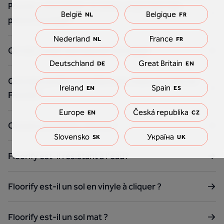
Pouvez-vous placer un sol en vinyle dans des
België
Belgique
NL
FR
pièces humides?
Nederland
France
NL
FR
Qu'est-ce qu'une toile de carrelage?
Deutschland
Great Britain
DE
EN
Que dois-je faire si j'utilise des roues sur mon sol
Ireland
Spain
EN
ES
Floorify ?
Europe
Česká republika
EN
CZ
Où puis-je acheter Floorify ?
Slovensko
Україна
SK
UK
Floorify est-il résistant à l'eau?
Floorify est-il un sol en vinyle à cliquer ?
Floorify est-il un sol mat ?