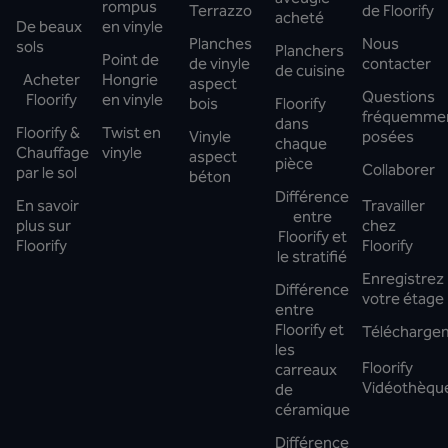
rompus
Terrazzo
de Floorify
acheté
De beaux
en vinyle
Planches
Nous
sols
Planchers
Point de
de vinyle
contacter
de cuisine
Acheter
Hongrie
aspect
Questions
Floorify
en vinyle
bois
Floorify
fréquemme
dans
Floorify &
Twist en
Vinyle
posées
chaque
Chauffage
vinyle
aspect
pièce
Collaborer
par le sol
béton
Différence
En savoir
Travailler
entre
plus sur
chez
Floorify et
Floorify
Floorify
le stratifié
Enregistrez
Différence
votre étage
entre
Floorify et
Télécharge
les
Floorify
carreaux
Vidéothèqu
de
céramique
Différence