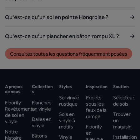
Qu'est-ce qu'un sol en pointe Hongroise ?
Qu'est-ce qu'un plancher en bâton rompu XL ?
Consultez toutes les questions fréquemment posées
A propos
Collection
Styles
Inspiration
Soutien
de nous
s
Sol vinyle
Projets
Sélecteur
Floorify
Planches
rustique
sous les
de sols
Revêtements
en vinyle
feux de la
Sols en
Trouver
de sol en
rampe
Dalles en
vinyle à
un
vinyle
vinyle
motifs
Floorify
magasin
Notre
en
Bâtons
Vinyle
Installation
histoire
aveugle