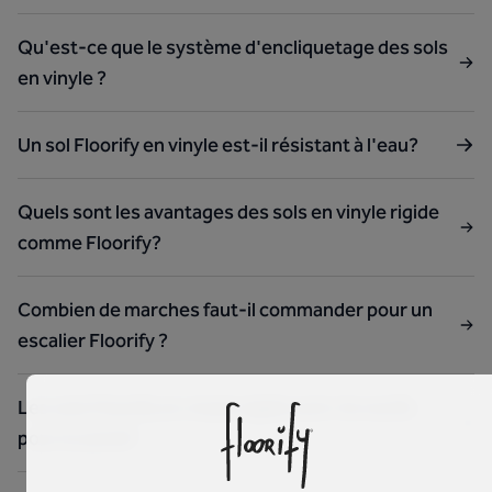
Qu'est-ce que le système d'encliquetage des sols
en vinyle ?
Un sol Floorify en vinyle est-il résistant à l'eau?
Quels sont les avantages des sols en vinyle rigide
comme Floorify?
Combien de marches faut-il commander pour un
escalier Floorify ?
Les sols Floorify en vinyle rigide sont-ils nocifs
pour la santé?