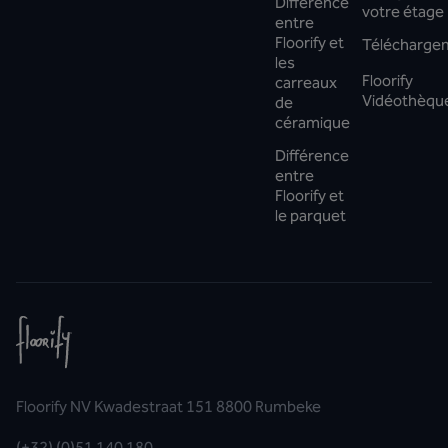
Différence
votre étage
entre
Floorify et
Télécharge
les
Floorify
carreaux
Vidéothèqu
de
céramique
Différence
entre
Floorify et
le parquet
Floorify NV Kwadestraat 151 8800 Rumbeke
(+32) (0)51 140 180