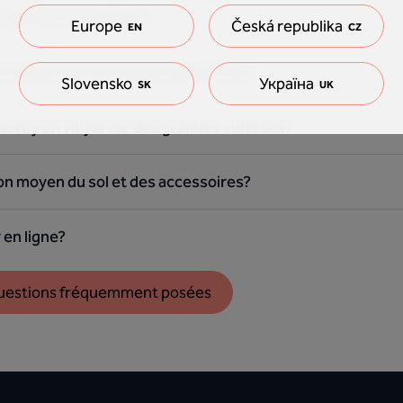
e mieux à votre pièce?
Europe
Česká republika
EN
CZ
ctement en tant que professionnel?
Slovensko
Україна
SK
UK
loorify en vinyle sur des grandes surfaces?
ison moyen du sol et des accessoires?
en ligne?
questions fréquemment posées