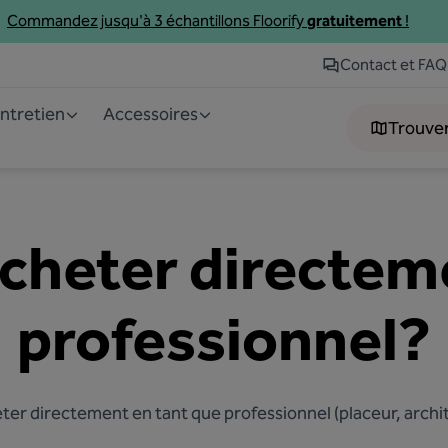
Commandez jusqu'à 3
échantillons
Floorify
gratuitement
!
Contact et FAQ
Entretien
Accessoires
Trouve
cheter directeme
professionnel?
heter directement en tant que professionnel (placeur, archit