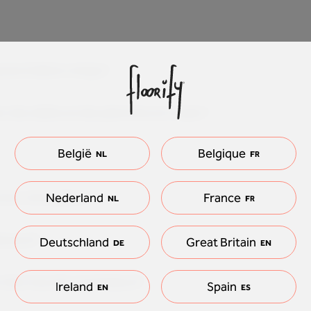
pose à bâton rompu?
r des dalles et des planches en vinyle ?
België
Belgique
NL
FR
 avec votre pièce?
Nederland
France
NL
FR
laceurs?
Deutschland
Great Britain
DE
EN
 chez tous les revendeurs?
Ireland
Spain
EN
ES