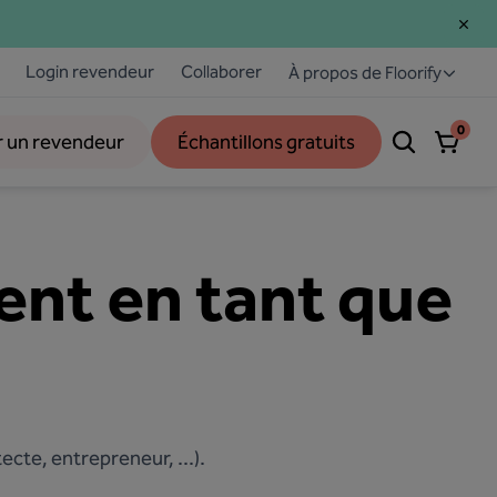
Login revendeur
Collaborer
À propos de Floorify
0
r un revendeur
Échantillons gratuits
nt en tant que
ecte, entrepreneur, ...).