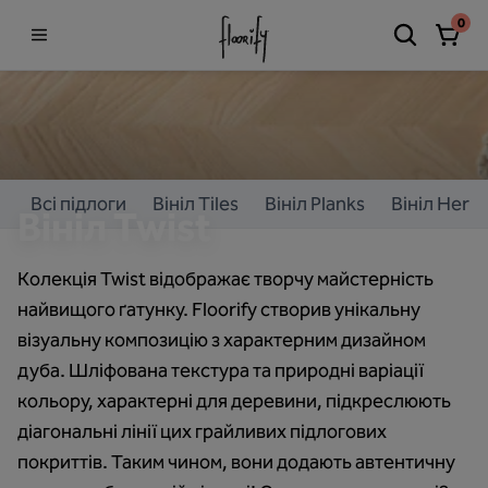
0
Всі підлоги
Вініл Tiles
Вініл Planks
Вініл Herr
Вініл Twist
Колекція Twist відображає творчу майстерність
найвищого ґатунку. Floorify створив унікальну
візуальну композицію з характерним дизайном
дуба. Шліфована текстура та природні варіації
кольору, характерні для деревини, підкреслюють
діагональні лінії цих грайливих підлогових
покриттів. Таким чином, вони додають автентичну