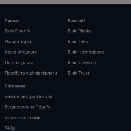
Про нас
Колекції
Вініл Floorify
Вініл Planks
Наша історія
Вініл Tiles
Красиві підлоги
Вініл Herringbone
Легка підлога
Вініл Chevron
Floorify та підігрів підлоги
Вініл Twist
Підтримка
Знайти дистриб'ютора
Встановлення Floorify
Зв'яжіться з нами
FAQs