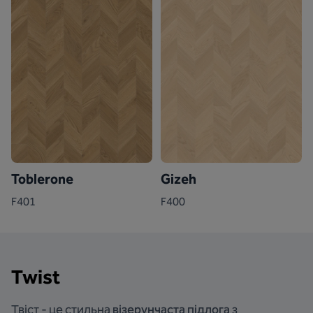
Toblerone
Gizeh
F401
F400
Twist
Твіст - це стильна
візерунчаста підлога
з