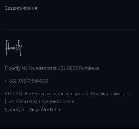
Завантаження
Floorify NV Kwadestraat 151 8800 Rumbeke
(+38) (0)673844812
©
2026
|
Відмова від відповідальності
|
Конфіденційність
|
Змінити налаштування cookie
Floorify в:
Україна - UK
▼