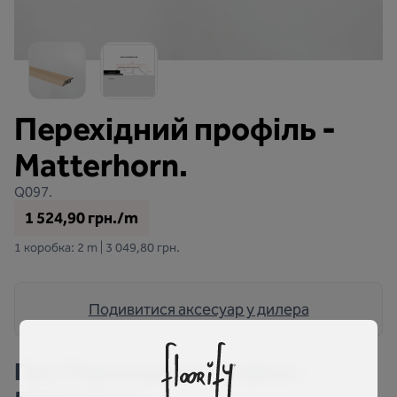
Перехідний профіль -
Matterhorn.
Q097.
1 524,90 грн./m
1 коробка: 2 m | 3 049,80 грн.
Подивитися аксесуар у дилера
Про
Перехідний профіль -