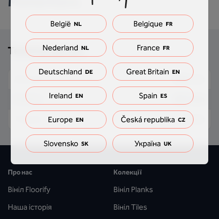
Matterhorn.
België
Belgique
NL
FR
Nederland
France
Технічні деталі
NL
FR
Deutschland
Great Britain
DE
EN
2000 mm
Довжина
Ireland
Spain
EN
ES
40.5 mm
Ширина
10 mm
Товщина
Europe
Česká republika
EN
CZ
Slovensko
Україна
SK
UK
Про нас
Колекції
Вініл Floorify
Вініл Planks
Наша історія
Вініл Tiles