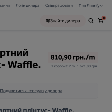
тання
Логін дилера
Співпрацювати
Про Floorify
0
Знайти дилера
ртний
810,90 грн./m
- Waffle.
1 коробка: 2 m | 1 621,80 грн.
Подивитися аксесуар у дилера
ртний плінтус- Waffle.