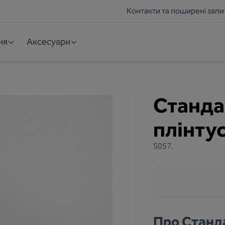
Контакти та поширені запи
ня
Аксесуари
Станда
плінтус
S057.
Про
Станда