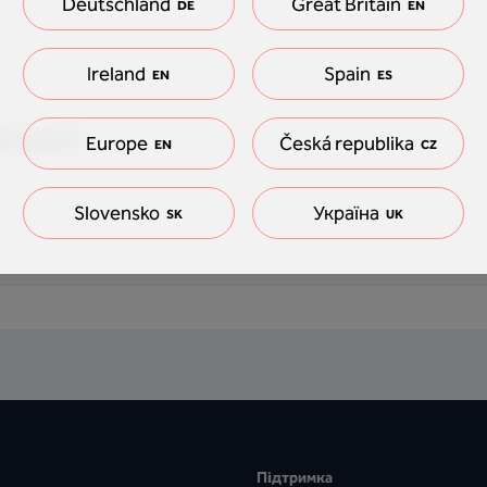
Deutschland
Great Britain
DE
EN
Ireland
Spain
EN
ES
еталі
Europe
Česká republika
EN
CZ
Slovensko
Україна
SK
UK
Підтримка