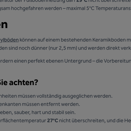
eratur der Fußbodenheizung darf
29°C
nicht überschreite
gsam hochgefahren werden – maximal 5°C Temperaturanst
en
nylböden
können auf einem bestehenden Keramikboden m
den sind noch dünner (nur 2,5 mm) und werden direkt verk
dern einen perfekt ebenen Untergrund – die Vorbereitun
Sie achten?
nheiten müssen vollständig ausgeglichen werden.
enkanten müssen entfernt werden.
en, sauber, hart und stabil sein.
berflächentemperatur
27°C
nicht überschreiten, und die H