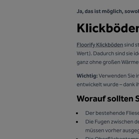
Ja, das ist möglich, sowoh
Klickböde
Floorify Klickböden
sind s
Wert). Dadurch sind sie 
ganz ohne großen Wärmev
Wichtig:
Verwenden Sie 
entwickelt wurde – dank i
Worauf sollten 
Der bestehende Fliese
Die Fugen zwischen de
müssen vorher ausgeg