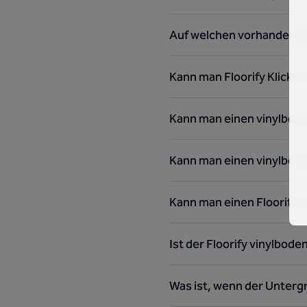
Auf welchen vorhandenen b
Kann man Floorify Klickb
Kann man einen vinylbode
Kann man einen vinylbode
Kann man einen Floorify
Ist der Floorify vinylbod
Was ist, wenn der Unterg