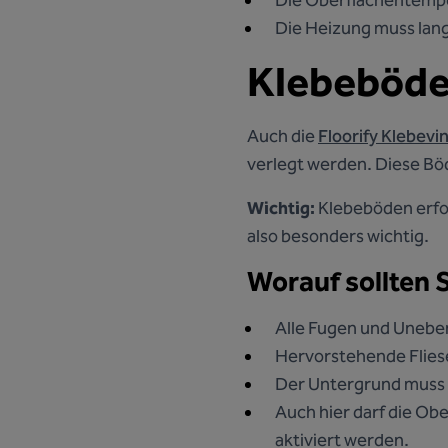
Die Oberflächentemp
Die Heizung muss lan
Klebeböd
Auch die
Floorify Klebevi
verlegt werden. Diese Bö
Wichtig:
Klebeböden erfor
also besonders wichtig.
Worauf sollten 
Alle Fugen und Unebe
Hervorstehende Flies
Der Untergrund muss eb
Auch hier darf die O
aktiviert werden.