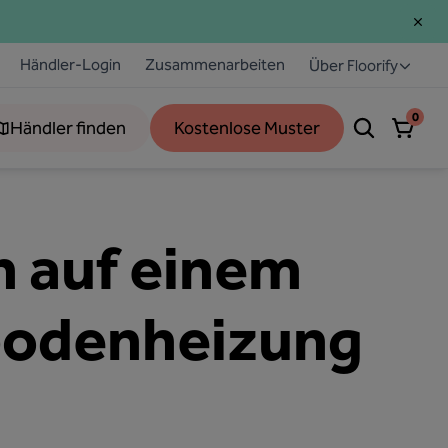
Händler-Login
Zusammenarbeiten
Über Floorify
0
Händler finden
Kostenlose Muster
n auf einem
bodenheizung