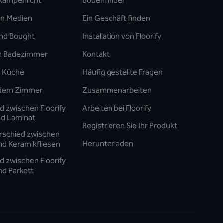
 Rampenlicht
Bodenfinder
den Medien
Ein Geschäft finden
lind Bought
Installation von Floorify
m Badezimmer
Kontakt
r Küche
Häufig gestellte Fragen
jedem Zimmer
Zusammenarbeiten
d zwischen Floorify
Arbeiten bei Floorify
d Laminat
Registrieren Sie Ihr Produkt
rschied zwischen
Herunterladen
und Keramikfliesen
d zwischen Floorify
nd Parkett