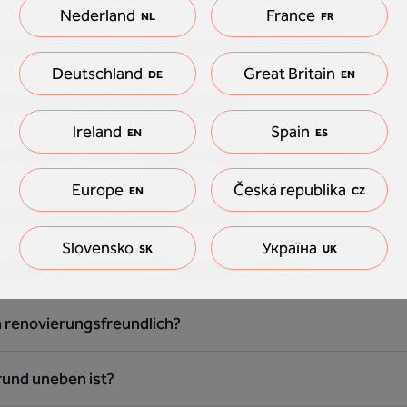
Nederland
France
NL
FR
öden kann ich einen Floorify vinylboden installieren?
Deutschland
Great Britain
DE
EN
oden auf jeder Oberfläche verlegen?
Ireland
Spain
EN
ES
n auf einem festen teppich verlegen?
Europe
Česká republika
EN
CZ
n auf verklebtem laminat verlegen?
Slovensko
Україна
SK
UK
 boden auf schwimmendem laminat verlegen?
en renovierungsfreundlich?
rund uneben ist?