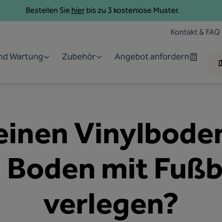
Bestellen Sie
hier
bis zu 3 kostenlose Muster.
Kontakt & FAQ
und Wartung
Zubehör
Angebot anfordern
inen Vinylbode
 Boden mit Fuß
verlegen?