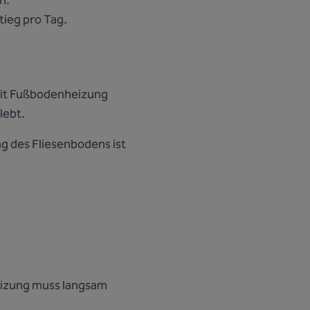
n.
ieg pro Tag.
it Fußbodenheizung
lebt.
g des Fliesenbodens ist
eizung muss langsam