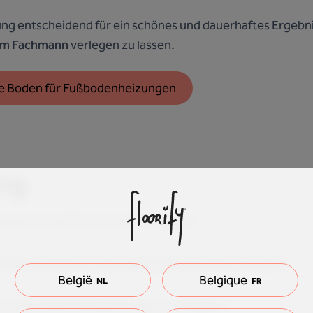
ng entscheidend für ein schönes und dauerhaftes Ergebnis
em Fachmann
verlegen zu lassen.
ekte Boden für Fußbodenheizungen
ng
n auf einem Fliesenboden verlegen?
n auf verklebtem oder genageltem parkett verlegen?
België
Belgique
NL
FR
en auf schiwmmendem linoleum verlegen?