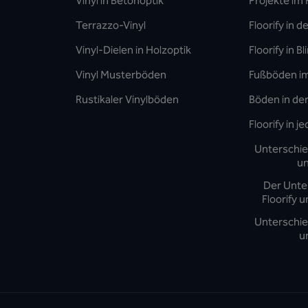
Vinyl in Betonoptik
Projekte im
Terrazzo-Vinyl
Floorify in 
Vinyl-Dielen in Holzoptik
Floorify in B
Vinyl Musterböden
Fußböden i
Rustikaler Vinylböden
Böden in de
Floorify in 
Unterschie
un
Der Unte
Floorify 
Unterschie
u