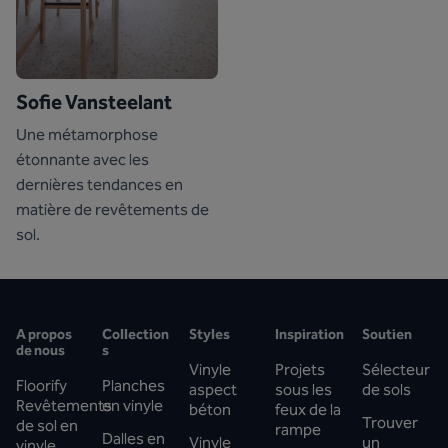
Sofie Vansteelant
Une métamorphose
étonnante avec les
dernières tendances en
matière de revêtements de
sol.
A propos
Collection
Styles
Inspiration
Soutien
de nous
s
Vinyle
Projets
Sélecteur
Floorify
Planches
aspect
sous les
de sols
Revêtements
en vinyle
béton
feux de la
Trouver
de sol en
rampe
Dalles en
Vinyle
un
vinyle