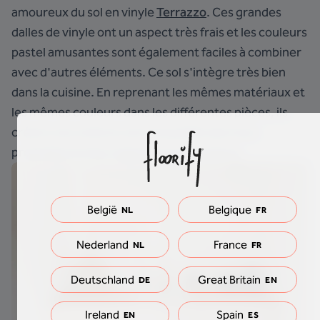
amoureux du sol en vinyle
Terrazzo
. Ces grandes
dalles de vinyle ont un aspect très frais et les couleurs
pastel amusantes sont également faciles à combiner
avec d'autres éléments. Ce sol s'intègre très bien
dans la cuisine. En reprenant les mêmes matériaux et
les mêmes couleurs dans les différentes pièces, ils
créent une unité et une tranquillité dans leur
propriété à la fois majestueuse et ludique.
België
Belgique
NL
FR
Nederland
France
NL
FR
Deutschland
Great Britain
DE
EN
Ireland
Spain
EN
ES