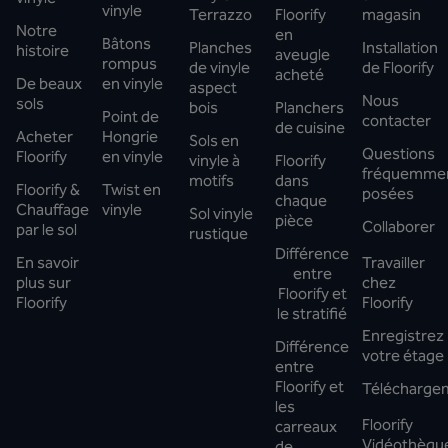
vinyle
Terrazzo
Floorify
magasin
Notre
en
Bâtons
Planches
Installation
histoire
aveugle
rompus
de vinyle
de Floorify
acheté
De beaux
en vinyle
aspect
Nous
sols
bois
Planchers
Point de
contacter
de cuisine
Acheter
Hongrie
Sols en
Questions
Floorify
en vinyle
vinyle à
Floorify
fréquemme
motifs
dans
Floorify &
Twist en
posées
chaque
Chauffage
vinyle
Sol vinyle
pièce
Collaborer
par le sol
rustique
Différence
En savoir
Travailler
entre
plus sur
chez
Floorify et
Floorify
Floorify
le stratifié
Enregistrez
Différence
votre étage
entre
Floorify et
Télécharge
les
Floorify
carreaux
Vidéothèqu
de