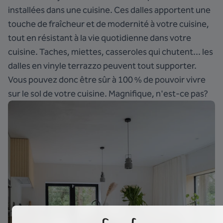
installées dans une cuisine. Ces dalles apportent une
touche de fraîcheur et de modernité à votre cuisine,
tout en résistant à la vie quotidienne dans votre
cuisine. Taches, miettes, casseroles qui chutent... les
dalles en vinyle terrazzo peuvent tout supporter.
Vous pouvez donc être sûr à 100 % de pouvoir vivre
sur le sol de votre cuisine. Magnifique, n'est-ce pas?