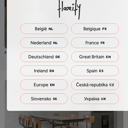
België
Belgique
NL
FR
Nederland
France
NL
FR
F023 - Verona
Deutschland
Great Britain
DE
EN
Ireland
Spain
EN
ES
Europe
Česká republika
EN
CZ
Slovensko
Україна
SK
UK