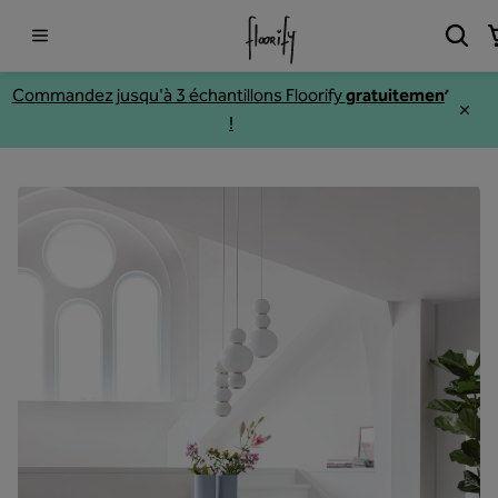
Commandez jusqu'à 3
échantillons
Floorify
gratuitement
!