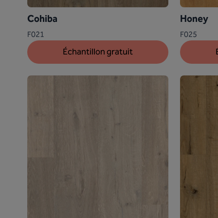
Cohiba
Honey
F021
F025
Échantillon gratuit