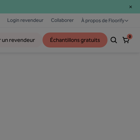
Login revendeur
Collaborer
À propos de Floorify
0
r un revendeur
Échantillons gratuits