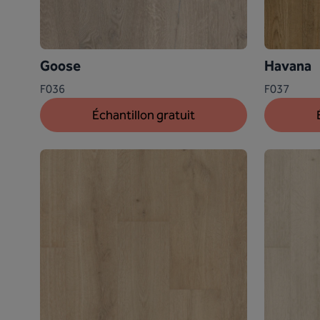
Goose
Havana
F036
F037
Échantillon gratuit