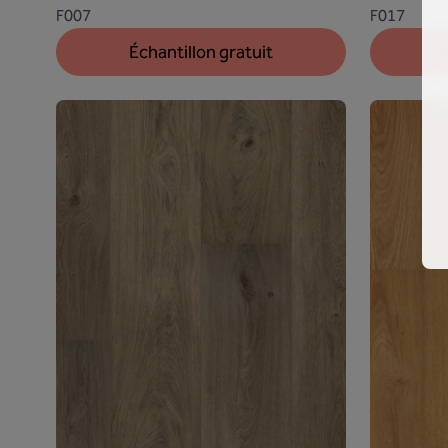
F007
F017
Échantillon gratuit