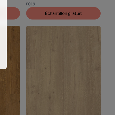
F019
t
Échantillon gratuit