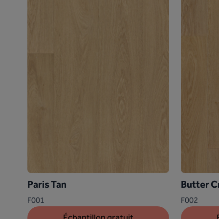
Paris Tan
Butter C
F001
F002
Échantillon gratuit