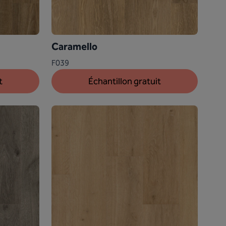
Caramello
F039
t
Échantillon gratuit