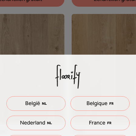
België
Belgique
NL
FR
Nederland
France
NL
FR
gne
Cider