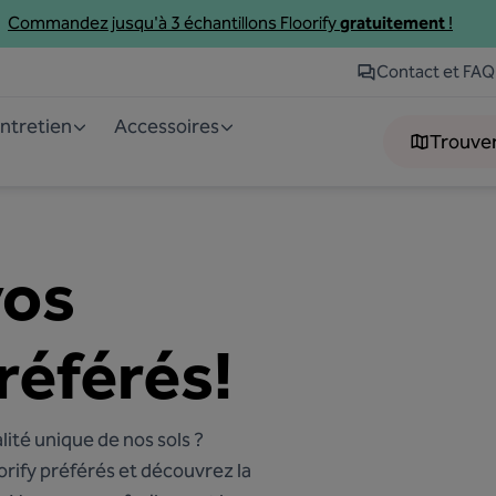
Commandez jusqu'à 3
échantillons
Floorify
gratuitement
!
Contact et FAQ
entretien
Accessoires
Trouve
os
référés!
ité unique de nos sols ?
rify préférés et découvrez la