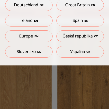
F018
Deutschland
Great Britain
DE
EN
Échantillon gratuit
Échantillon gratui
Ireland
Spain
EN
ES
Europe
Česká republika
EN
CZ
Slovensko
Україна
SK
UK