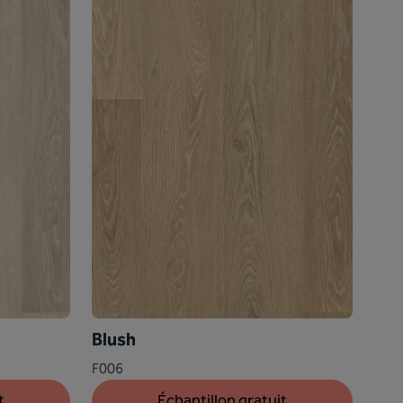
Blush
F006
t
Échantillon gratuit