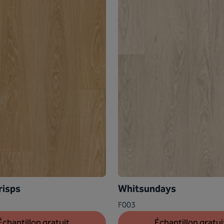
risps
Whitsundays
F003
Échantillon gratuit
Échantillon gratui