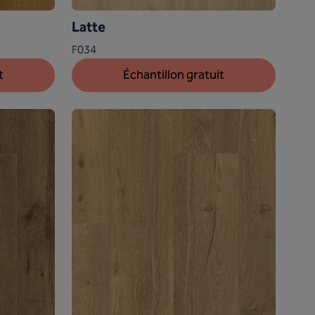
Latte
F034
t
Échantillon gratuit