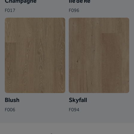
Champagne
Île de Ré
F017
F096
Blush
Skyfall
F006
F094