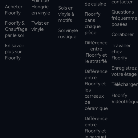
Point de
contacter
de cuisine
Acheter
Hongrie
Sols en
Questions
Floorify
en vinyle
vinyle à
Floorify
fréquemme
motifs
dans
Floorify &
Twist en
posées
chaque
Chauffage
vinyle
Sol vinyle
pièce
Collaborer
par le sol
rustique
Différence
En savoir
Travailler
entre
plus sur
chez
Floorify et
Floorify
Floorify
le stratifié
Enregistrez
Différence
votre étage
entre
Floorify et
Télécharge
les
Floorify
carreaux
Vidéothèqu
de
céramique
Différence
entre
Floorify et
le parquet