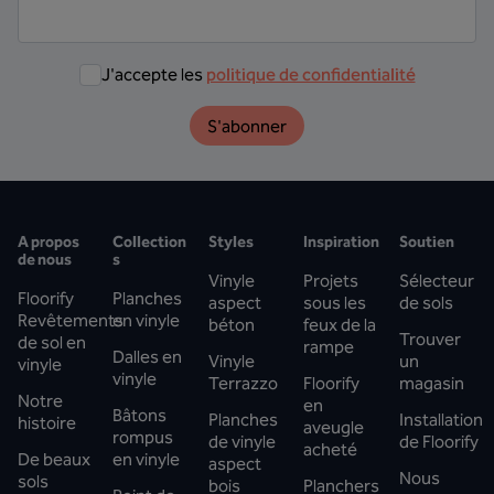
J'accepte les
politique de confidentialité
S'abonner
A propos
Collection
Styles
Inspiration
Soutien
de nous
s
Vinyle
Projets
Sélecteur
Floorify
Planches
aspect
sous les
de sols
Revêtements
en vinyle
béton
feux de la
Trouver
de sol en
rampe
Dalles en
Vinyle
un
vinyle
vinyle
Terrazzo
Floorify
magasin
Notre
en
Bâtons
Planches
Installation
histoire
aveugle
rompus
de vinyle
de Floorify
acheté
De beaux
en vinyle
aspect
Nous
sols
bois
Planchers