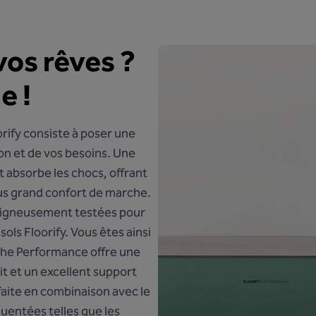
vos rêves ?
e !
orify consiste à poser une
on et de vos besoins. Une
et absorbe les chocs, offrant
lus grand confort de marche.
soigneusement testées pour
ls Floorify. Vous êtes ainsi
he Performance
offre une
it et un excellent support
faite en combinaison avec le
quentées telles que les