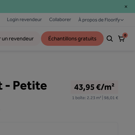
Login revendeur
Collaborer
À propos de Floorify
0
r un revendeur
Échantillons gratuits
 - Petite
43,95 €/m²
1 boîte: 2.23 m² | 98,01 €
e