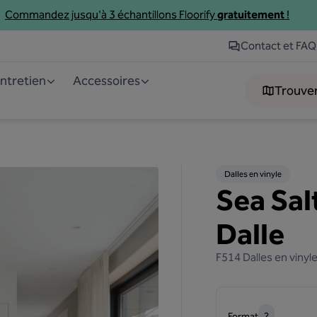
Commandez jusqu'à 3
échantillons
Floorify
gratuitement
!
Contact et FAQ
entretien
Accessoires
Trouve
Dalles en vinyle
Sea Salt
Dalle
F514
Dalles en vinyl
Format
?