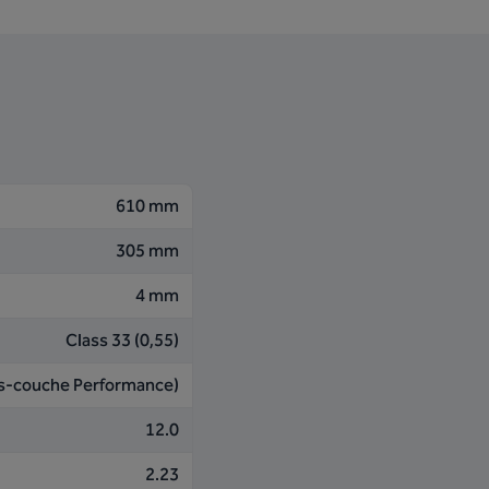
610 mm
305 mm
4 mm
Class 33 (0,55)
us-couche Performance)
12.0
2.23