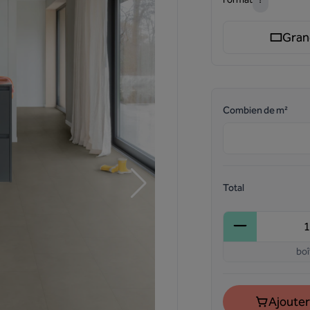
Gran
Combien de m²
Total
boî
Ajouter