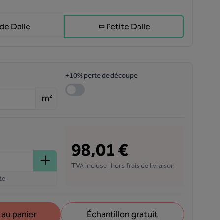
de Dalle
Petite Dalle
+10% perte de découpe
m²
98,01 €
TVA incluse | hors frais de livraison
te
 au panier
Échantillon gratuit