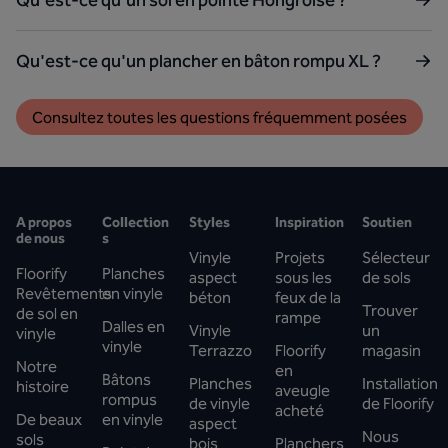
Qu'est-ce qu'un sol en pointe Hongroise ?
Qu'est-ce qu'un plancher en bâton rompu XL ?
Consultez toutes les questions fréquemment posées
A propos
Collection
Styles
Inspiration
Soutien
de nous
s
Vinyle
Projets
Sélecteur
Floorify
Planches
aspect
sous les
de sols
Revêtements
en vinyle
béton
feux de la
Trouver
de sol en
rampe
Dalles en
Vinyle
un
vinyle
vinyle
Terrazzo
Floorify
magasin
Notre
en
Bâtons
Planches
Installation
histoire
aveugle
rompus
de vinyle
de Floorify
acheté
De beaux
en vinyle
aspect
Nous
sols
bois
Planchers