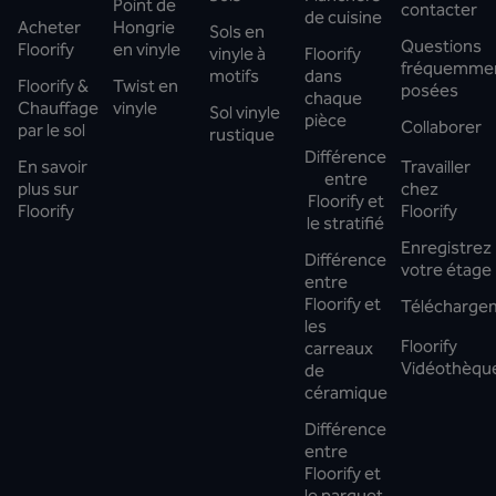
Point de
contacter
de cuisine
Acheter
Hongrie
Sols en
Questions
Floorify
en vinyle
vinyle à
Floorify
fréquemme
motifs
dans
Floorify &
Twist en
posées
chaque
Chauffage
vinyle
Sol vinyle
pièce
Collaborer
par le sol
rustique
Différence
En savoir
Travailler
entre
plus sur
chez
Floorify et
Floorify
Floorify
le stratifié
Enregistrez
Différence
votre étage
entre
Floorify et
Télécharge
les
Floorify
carreaux
Vidéothèqu
de
céramique
Différence
entre
Floorify et
le parquet