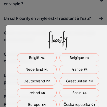
en vinyle ?
Un sol Floorify en vinyle est-il résistant à l'eau?
Quels sont les avantages des sols en vinyle rigide
comme Floorify?
Combien de marches faut-il commander pour un
België
Belgique
NL
FR
escalier Floorify ?
Nederland
France
NL
FR
Les sols Floorify en vinyle rigide sont-ils nocifs
Deutschland
Great Britain
pour la santé?
DE
EN
Ireland
Spain
EN
ES
Pouvez-vous placer un sol en vinyle dans des
pièces humides?
Europe
Česká republika
EN
CZ