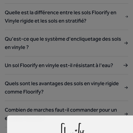
Quelle est la différence entre les sols Floorify en
Vinyle rigide et les sols en stratifié?
Qu'est-ce que le système d'encliquetage des sols
en vinyle ?
Un sol Floorify en vinyle est-il résistant à l'eau?
Quels sont les avantages des sols en vinyle rigide
comme Floorify?
Combien de marches faut-il commander pour un
escalier Floorify ?