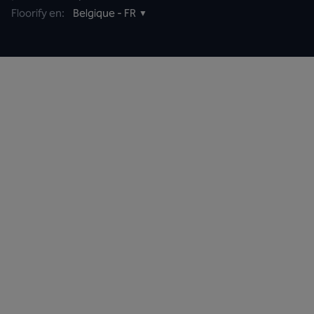
Floorify en:
Belgique - FR
▼