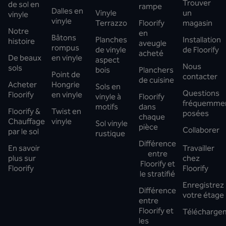
Trouver
de sol en
rampe
Dalles en
Vinyle
un
vinyle
vinyle
Terrazzo
Floorify
magasin
Notre
en
Bâtons
Planches
Installation
histoire
aveugle
rompus
de vinyle
de Floorify
acheté
De beaux
en vinyle
aspect
Nous
sols
bois
Planchers
Point de
contacter
de cuisine
Acheter
Hongrie
Sols en
Questions
Floorify
en vinyle
vinyle à
Floorify
fréquemme
motifs
dans
Floorify &
Twist en
posées
chaque
Chauffage
vinyle
Sol vinyle
pièce
Collaborer
par le sol
rustique
Différence
En savoir
Travailler
entre
plus sur
chez
Floorify et
Floorify
Floorify
le stratifié
Enregistrez
Différence
votre étage
entre
Floorify et
Télécharge
les