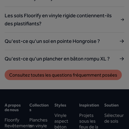
Les sols Floorify en vinyle rigide contiennent-ils
des plastifiants?
Qu'est-ce qu'un sol en pointe Hongroise ?
Qu'est-ce qu'un plancher en bâton rompu XL ?
Consultez toutes les questions fréquemment posées
A propos
Collection
Styles
Inspiration
Soutien
de nous
s
Vinyle
Projets
Sélecteur
Floorify
Planches
aspect
sous les
de sols
Revêtements
en vinyle
béton
feux de la