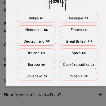
Les sols Floorify en vinyle rigide sont-ils nocifs
pour la santé?
België
Belgique
NL
FR
Pouvez-vous placer un sol en vinyle dans des
Nederland
France
pièces humides?
NL
FR
Deutschland
Great Britain
DE
EN
Qu'est-ce qu'une toile de carrelage?
Ireland
Spain
EN
ES
Que dois-je faire si j'utilise des roues sur mon sol
Europe
Česká republika
EN
CZ
Floorify ?
Slovensko
Україна
SK
UK
Où puis-je acheter Floorify ?
Floorify est-il résistant à l'eau?