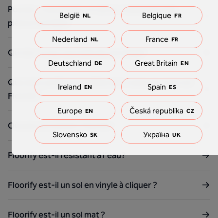
Pouvez-vous placer un sol en vinyle dans des
België
Belgique
NL
FR
pièces humides?
Nederland
France
NL
FR
Qu'est-ce qu'une toile de carrelage?
Deutschland
Great Britain
DE
EN
Que dois-je faire si j'utilise des roues sur mon sol
Ireland
Spain
EN
ES
Floorify ?
Europe
Česká republika
EN
CZ
Où puis-je acheter Floorify ?
Slovensko
Україна
SK
UK
Floorify est-il résistant à l'eau?
Floorify est-il un sol en vinyle à cliquer ?
Floorify est-il un sol mat ?