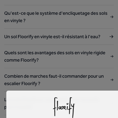
Qu'est-ce que le système d'encliquetage des sols
en vinyle ?
Un sol Floorify en vinyle est-il résistant à l'eau?
Quels sont les avantages des sols en vinyle rigide
comme Floorify?
Combien de marches faut-il commander pour un
escalier Floorify ?
Les sols Floorify en vinyle rigide sont-ils nocifs
pour la santé?