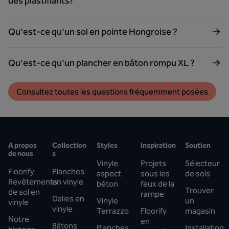
des plastifiants?
Qu'est-ce qu'un sol en pointe Hongroise ?
Qu'est-ce qu'un plancher en bâton rompu XL ?
Consultez toutes les questions fréquemment posées
A propos
Collection
Styles
Inspiration
Soutien
de nous
s
Vinyle
Projets
Sélecteur
Floorify
Planches
aspect
sous les
de sols
Revêtements
en vinyle
béton
feux de la
Trouver
de sol en
rampe
Dalles en
Vinyle
un
vinyle
vinyle
Terrazzo
Floorify
magasin
Notre
en
Bâtons
Planches
Installation