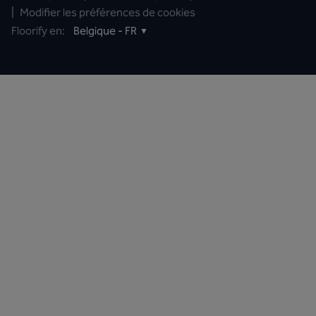
|
Modifier les préférences de cookies
Floorify en:
Belgique - FR
▼