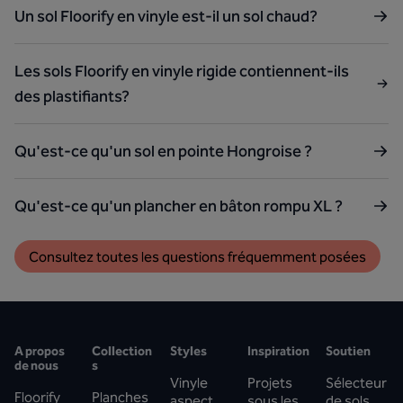
Un sol Floorify en vinyle est-il un sol chaud?
Les sols Floorify en vinyle rigide contiennent-ils
des plastifiants?
Qu'est-ce qu'un sol en pointe Hongroise ?
Qu'est-ce qu'un plancher en bâton rompu XL ?
Consultez toutes les questions fréquemment posées
A propos
Collection
Styles
Inspiration
Soutien
de nous
s
Vinyle
Projets
Sélecteur
Floorify
Planches
aspect
sous les
de sols