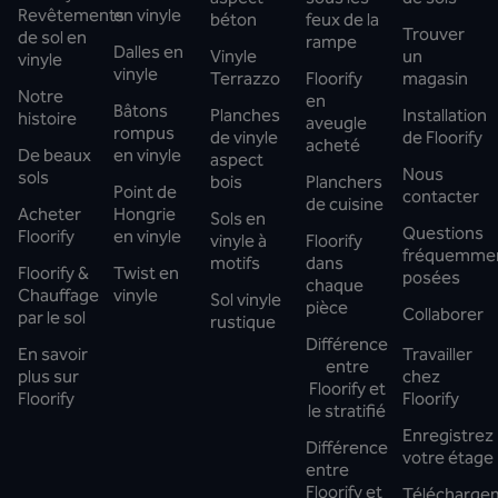
Revêtements
en vinyle
béton
feux de la
Trouver
de sol en
rampe
Dalles en
Vinyle
un
vinyle
vinyle
Terrazzo
Floorify
magasin
Notre
en
Bâtons
Planches
Installation
histoire
aveugle
rompus
de vinyle
de Floorify
acheté
De beaux
en vinyle
aspect
Nous
sols
bois
Planchers
Point de
contacter
de cuisine
Acheter
Hongrie
Sols en
Questions
Floorify
en vinyle
vinyle à
Floorify
fréquemme
motifs
dans
Floorify &
Twist en
posées
chaque
Chauffage
vinyle
Sol vinyle
pièce
Collaborer
par le sol
rustique
Différence
En savoir
Travailler
entre
plus sur
chez
Floorify et
Floorify
Floorify
le stratifié
Enregistrez
Différence
votre étage
entre
Floorify et
Télécharge