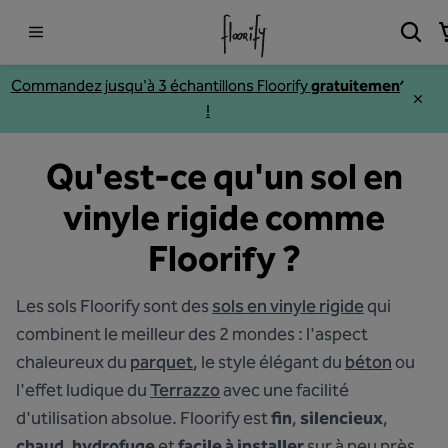
Commandez jusqu'à 3
échantillons
Floorify
gratuitement
!
Qu'est-ce qu'un sol en
vinyle rigide comme
Floorify ?
Les sols Floorify sont des
sols en vinyle rigide
qui
combinent le meilleur des 2 mondes : l'aspect
chaleureux du
parquet
, le style élégant du
béton
ou
l'effet ludique du
Terrazzo
avec une facilité
d'utilisation absolue. Floorify est
fin
,
silencieux
,
chaud
,
hydrofuge
et
facile à installer
sur à peu près