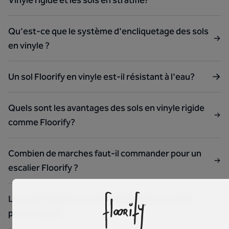
Vinyle rigide et les sols en stratifié?
Qu'est-ce que le système d'encliquetage des sols
en vinyle ?
Un sol Floorify en vinyle est-il résistant à l'eau?
Quels sont les avantages des sols en vinyle rigide
comme Floorify?
Combien de marches faut-il commander pour un
escalier Floorify ?
Les sols Floorify en vinyle rigide sont-ils nocifs
pour la santé?