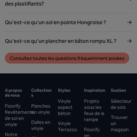
des plastifiants?
Qu'est-ce qu'un sol en pointe Hongroise ?
Qu'est-ce qu'un plancher en bâton rompu XL ?
Consultez toutes les questions fréquemment posées
A propos
Collection
Styles
Inspiration
Soutien
de nous
s
Vinyle
Projets
Sélecteur
Floorify
Planches
aspect
sous les
de sols
Revêtements
en vinyle
béton
feux de la
Trouver
de sol en
rampe
Dalles en
Vinyle
un
vinyle
vinyle
Terrazzo
Floorify
magasin
Notre
en