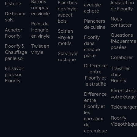
Bâtons
Planches
Installation
histoire
aveugle
rompus
de vinyle
de Floorify
acheté
De beaux
en vinyle
aspect
Nous
sols
bois
Planchers
Point de
contacter
de cuisine
Acheter
Hongrie
Sols en
Questions
Floorify
en vinyle
vinyle à
Floorify
fréquemme
motifs
dans
Floorify &
Twist en
posées
chaque
Chauffage
vinyle
Sol vinyle
pièce
Collaborer
par le sol
rustique
Différence
En savoir
Travailler
entre
plus sur
chez
Floorify et
Floorify
Floorify
le stratifié
Enregistrez
Différence
votre étage
entre
Floorify et
Télécharge
les
Floorify
carreaux
Vidéothèqu
de
céramique