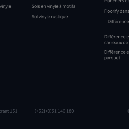
Planchers de
vinyle
Sols en vinyle à motifs
Floorify dan
Sol vinyle rustique
Différence 
Différence en
carreaux de
Différence en
parquet
traat 151
(+32) (0)51 140 180