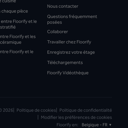
 cuisine
Nous contacter
s chaque pièce
Questions fréquemment
entre Floorify et le
posées
stratifié
Collaborer
tre Floorify et les
Travailler chez Floorify
 céramique
tre Floorify et le
Enregistrez votre étage
Téléchargements
Floorify Vidéothèque
©
2026
|
Politique de cookies
|
Politique de confidentialité
|
Modifier les préférences de cookies
Floorify en:
Belgique - FR
▼