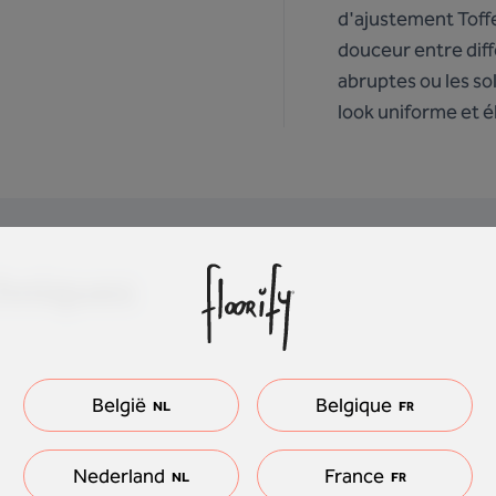
d'ajustement Toffe
douceur entre diffé
abruptes ou les sol
look uniforme et é
chniques
België
Belgique
NL
FR
Nederland
France
NL
FR