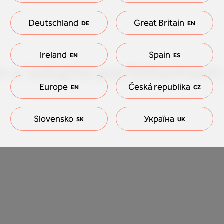
Deutschland
Great Britain
DE
EN
Ireland
Spain
EN
ES
n s'adapte parfaitement 
Europe
Česká republika
EN
CZ
Slovensko
Україна
SK
UK