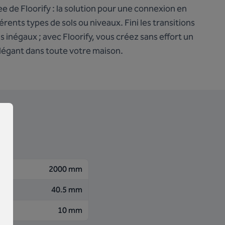
e de Floorify : la solution pour une connexion en
rents types de sols ou niveaux. Fini les transitions
s inégaux ; avec Floorify, vous créez sans effort un
légant dans toute votre maison.
2000 mm
40.5 mm
10 mm