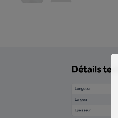
Détails te
Longueur
Largeur
Épaisseur