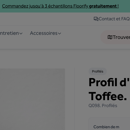
Commandez jusqu'à 3
échantillons
Floorify
gratuitement
!
Contact et FAQ
entretien
Accessoires
Trouve
Profilés
Profil 
Toffee.
Q098.
Profilés
Combien de m