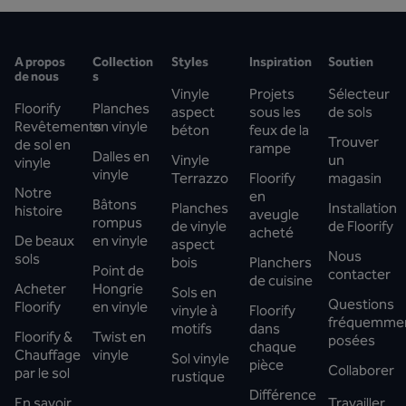
A propos
Collection
Styles
Inspiration
Soutien
de nous
s
Vinyle
Projets
Sélecteur
Floorify
Planches
aspect
sous les
de sols
Revêtements
en vinyle
béton
feux de la
Trouver
de sol en
rampe
Dalles en
Vinyle
un
vinyle
vinyle
Terrazzo
Floorify
magasin
Notre
en
Bâtons
Planches
Installation
histoire
aveugle
rompus
de vinyle
de Floorify
acheté
De beaux
en vinyle
aspect
Nous
sols
bois
Planchers
Point de
contacter
de cuisine
Acheter
Hongrie
Sols en
Questions
Floorify
en vinyle
vinyle à
Floorify
fréquemme
motifs
dans
Floorify &
Twist en
posées
chaque
Chauffage
vinyle
Sol vinyle
pièce
Collaborer
par le sol
rustique
Différence
En savoir
Travailler