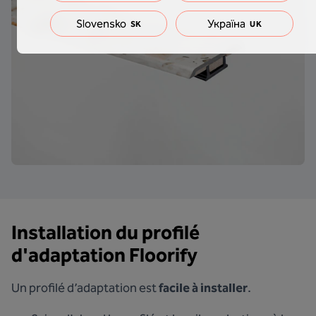
Slovensko
Україна
SK
UK
Installation du profilé
d'adaptation Floorify
Un profilé d’adaptation est
facile à installer
.