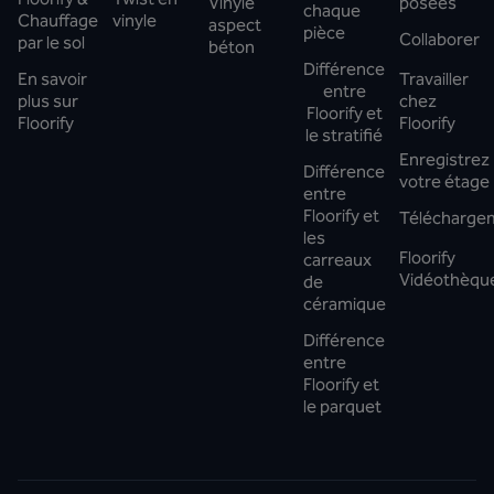
Vinyle
posées
chaque
Chauffage
vinyle
aspect
pièce
Collaborer
par le sol
béton
Différence
En savoir
Travailler
entre
plus sur
chez
Floorify et
Floorify
Floorify
le stratifié
Enregistrez
Différence
votre étage
entre
Floorify et
Télécharge
les
Floorify
carreaux
Vidéothèqu
de
céramique
Différence
entre
Floorify et
le parquet