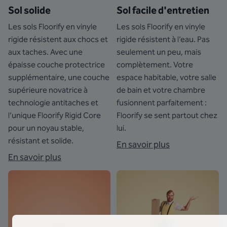
Sol solide
Sol facile d'entretien
Les sols Floorify en vinyle
Les sols Floorify en vinyle
rigide résistent aux chocs et
rigide résistent à l’eau. Pas
aux taches. Avec une
seulement un peu, mais
épaisse couche protectrice
complètement. Votre
supplémentaire, une couche
espace habitable, votre salle
supérieure novatrice à
de bain et votre chambre
technologie antitaches et
fusionnent parfaitement :
l’unique Floorify Rigid Core
Floorify se sent partout chez
pour un noyau stable,
lui.
résistant et solide.
En savoir plus
En savoir plus