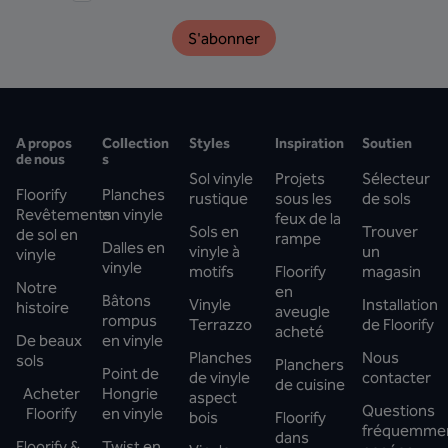
S'abonner
A propos
Collection
Styles
Inspiration
Soutien
de nous
s
Sol vinyle
Projets
Sélecteur
Floorify
Planches
rustique
sous les
de sols
Revêtements
en vinyle
feux de la
Sols en
Trouver
de sol en
rampe
Dalles en
vinyle à
un
vinyle
vinyle
motifs
Floorify
magasin
Notre
en
Bâtons
Vinyle
Installation
histoire
aveugle
rompus
Terrazzo
de Floorify
acheté
De beaux
en vinyle
Planches
Nous
sols
Planchers
Point de
de vinyle
contacter
de cuisine
Acheter
Hongrie
aspect
Questions
Floorify
en vinyle
bois
Floorify
fréquemme
dans
Floorify &
Twist en