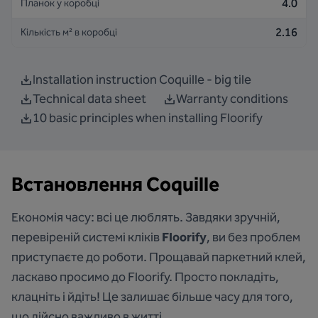
4.0
Планок у коробці
2.16
Кількість м² в коробці
Installation instruction Coquille - big tile
Technical data sheet
Warranty conditions
10 basic principles when installing Floorify
Встановлення
Coquille
Економія часу: всі це люблять. Завдяки зручній,
перевіреній системі кліків
Floorify
, ви без проблем
приступаєте до роботи. Прощавай паркетний клей,
ласкаво просимо до Floorify. Просто покладіть,
клацніть і йдіть! Це залишає більше часу для того,
що дійсно важливо в житті.