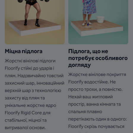
Міцна підлога
Підлога, що не
потребує особливого
Жорсткі вінілові підлоги
догляду
Floorify стійкі до ударів і
Жорстке вінілове покриття
плям. Надзвичайно товстий
Floorify водостійке. Не
захисний шар, інноваційний
просто трохи, а повністю.
верхній шар з технологією
Нехай ваш житловий
захисту від плям та
простір, ванна кімната та
унікальне жорстке ядро
спальня плавно
Floorify Rigid Core для
перетікають один в одного:
стабільної, міцної та
Floorify скрізь почувається
витривалої основи.