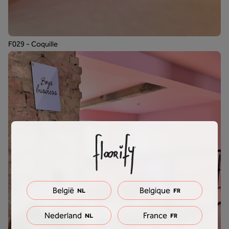
F029 - Coquille
België
Belgique
NL
FR
Nederland
France
NL
FR