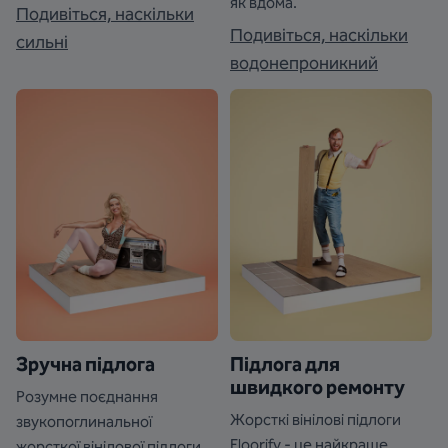
як вдома.
Подивіться, наскільки
Подивіться, наскільки
сильні
водонепроникний
Зручна підлога
Підлога для
швидкого ремонту
Розумне поєднання
Жорсткі вінілові підлоги
звукопоглинальної
Floorify - це найкраще
жорсткої вінілової підлоги