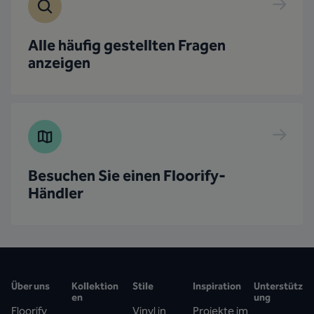
Alle häufig gestellten Fragen
anzeigen
Besuchen Sie einen Floorify-
Händler
Über uns
Kollektion
Stile
Inspiration
Unterstütz
en
ung
Floorify
Vinyl in
Projekte im