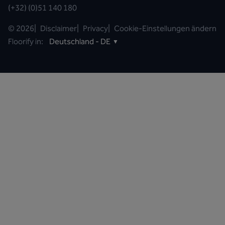
(+32) (0)51 140 180
©
2026
|
Disclaimer
|
Privacy
|
Cookie-Einstellungen ändern
Floorify in:
Deutschland - DE
▼