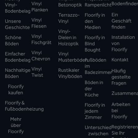
Vinyl
Bodenfinde
Vinyl-
Betonoptik
Rampenlicht
Planken
Bodenbelag
Ein
Terrazzo-
Floorify in
Vinyl
Geschäft
Unsere
Vinyl
den
Fliesen
finden
Geschichte
Medien
Vinyl-
Vinyl
Installation
Schöne
Dielen in
Floorify in
Fischgrät
von
Böden
Holzoptik
Blind
Floorify
Bought
Vinyl
Einfacher
Vinyl
Chevron
Kontakt
Bodenbelag
Musterböden
Fußböden
im
Vinyl
Nachhaltige
Rustikaler
Häufig
Badezimmer
Twist
Böden
Vinylböden
gestellte
Böden in
Fragen
Floorify
der
kaufen
Zusammena
Küche
Floorify &
Arbeiten
Floorify in
Fußbodenheizung
bei
jedem
Floorify
Zimmer
Mehr
über
Registrieren
Unterschied
Floorify
Sie Ihr
zwischen