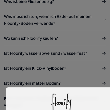
Was ist eine Fliesenbelag?
Was muss ich tun, wenn ich Räder auf meinem
Floorify-Boden verwende?
Wo kann ich Floorify kaufen?
Ist Floorify wasserabweisend / wasserfest?
Ist Floorify ein Klick-Vinylboden?
Ist Floorify ein matter Boden?
Kann man einen Vinylboden in einem Badezimmer
verlegen?