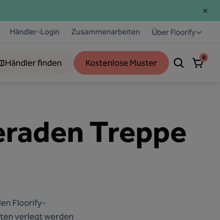
Händler-Login
Zusammenarbeiten
Über Floorify
0
Händler finden
Kostenlose Muster
geraden Treppe
en Floorify-
rten verlegt werden