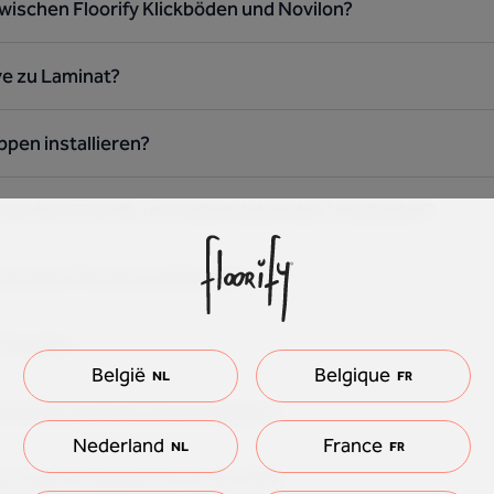
wischen Floorify Klickböden und Novilon?
ive zu Laminat?
ppen installieren?
zwischen Floorify und selbstklebenden Vinylböden?
wischen Floorify und Estrich?
Floorify?
België
Belgique
NL
FR
zwischen Floorify und Korkböden?
Nederland
France
NL
FR
ehörige sockelleisten und profile?