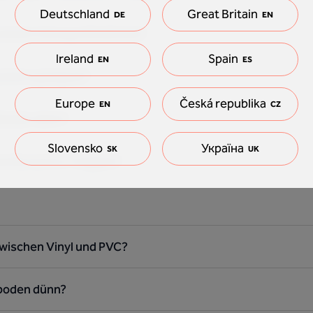
Deutschland
Great Britain
DE
EN
bei einem Umzug mitnehmen?
Ireland
Spain
EN
ES
ustiere geeignet?
Europe
Česká republika
EN
CZ
nylboden dünn?
Slovensko
Україна
SK
UK
oorify auch in Treppen?
zwischen Vinyl und PVC?
ylboden dünn?