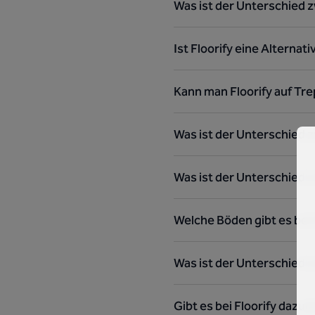
Was ist der Unterschied z
Ist Floorify eine Alternat
Kann man Floorify auf Tre
Was ist der Unterschied 
Was ist der Unterschied z
Welche Böden gibt es bei 
Was ist der Unterschied 
Gibt es bei Floorify dazug