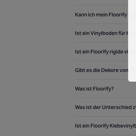
Kann ich mein Floorify 
Ist ein Vinylboden für Ha
Ist ein Floorify rigide vi
Gibt es die Dekore von Fl
Was ist Floorify?
Was ist der Unterschied 
Ist ein Floorify Klebevin