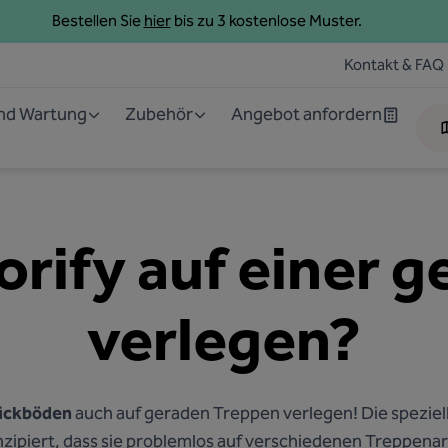
Bestellen Sie
hier
bis zu 3 kostenlose Muster.
Kontakt & FAQ
und Wartung
Zubehör
Angebot anfordern
rify auf einer 
verlegen?
ickböden
auch auf geraden Treppen verlegen! Die speziell
nzipiert, dass sie problemlos auf verschiedenen Treppena