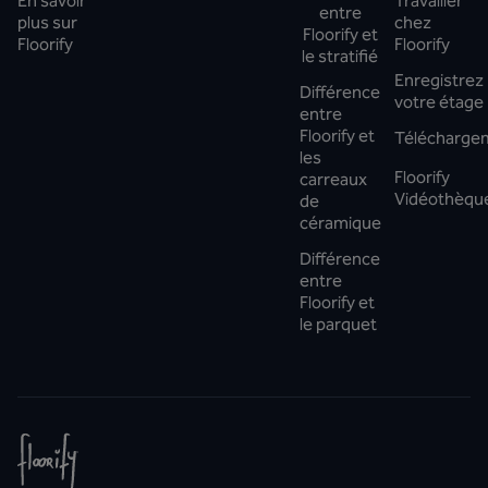
En savoir
Travailler
entre
plus sur
chez
Floorify et
Floorify
Floorify
le stratifié
Enregistrez
Différence
votre étage
entre
Floorify et
Télécharge
les
Floorify
carreaux
Vidéothèqu
de
céramique
Différence
entre
Floorify et
le parquet