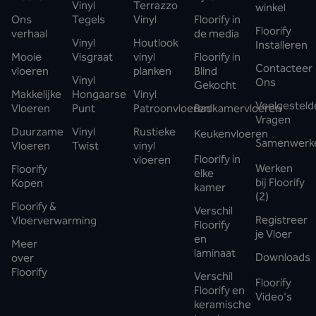
Vinyl
Terrazzo
winkel
Ons
Tegels
Vinyl
Floorify in
Floorify
verhaal
de media
Vinyl
Houtlook
Installeren
Mooie
Visgraat
vinyl
Floorify in
Contacteer
vloeren
planken
Blind
Vinyl
Ons
Gekocht
Makkelijke
Hongaarse
Vinyl
Veelgesteld
Vloeren
Punt
Patroonvloeren
Badkamervloeren
Vragen
Duurzame
Vinyl
Rustieke
Keukenvloeren
Samenwerk
Vloeren
Twist
vinyl
Floorify in
vloeren
Werken
Floorify
elke
bij Floorify
Kopen
kamer
(2)
Floorify &
Verschil
Registreer
Vloerverwarming
Floorify
je Vloer
en
Meer
laminaat
Downloads
over
Floorify
Verschil
Floorify
Floorify en
Video's
keramische