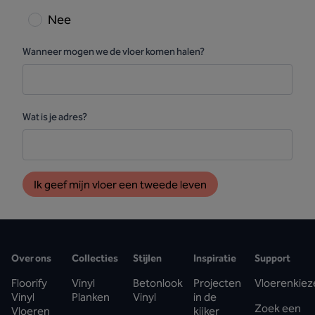
Nee
Wanneer mogen we de vloer komen halen?
Wat is je adres?
Ik geef mijn vloer een tweede leven
Over ons
Collecties
Stijlen
Inspiratie
Support
Floorify
Vinyl
Betonlook
Projecten
Vloerenkiez
Vinyl
Planken
Vinyl
in de
Zoek een
Vloeren
kijker