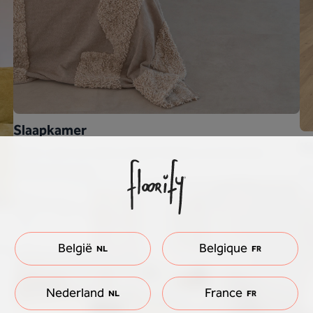
Slaapkamer
K
Zacht, warm en stijlvol slapen? Bekijk onze favoriete
slaapkamerlooks.
Ee
on
België
Belgique
 je
NL
FR
Nederland
France
NL
FR