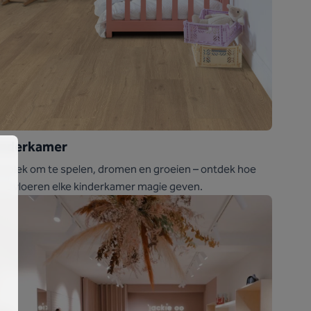
inderkamer
n plek om te spelen, dromen en groeien – ontdek hoe
ze vloeren elke kinderkamer magie geven.