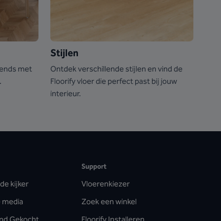
Stijlen
rends met
Ontdek verschillende stijlen en vind de
.
Floorify vloer die perfect past bij jouw
interieur.
Support
de kijker
Vloerenkiezer
de media
Zoek een winkel
lind Gekocht
Floorify Installeren