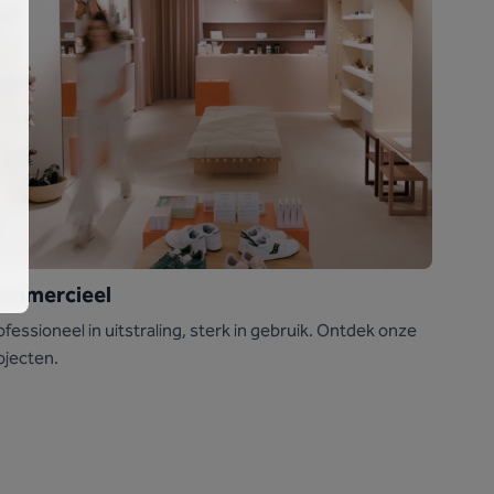
ommercieel
ofessioneel in uitstraling, sterk in gebruik. Ontdek onze
ojecten.