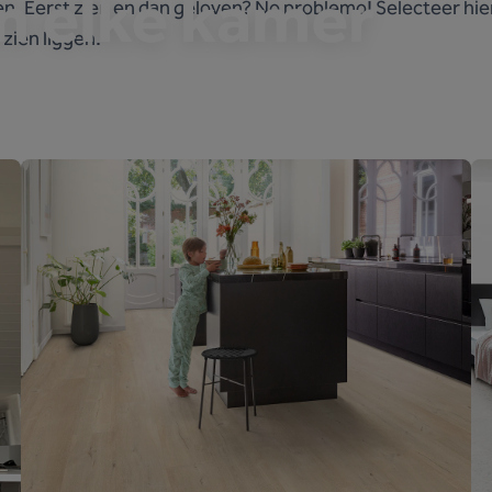
in elke kamer
n. Eerst zien en dan geloven? No problemo! Selecteer hier
 zien liggen.