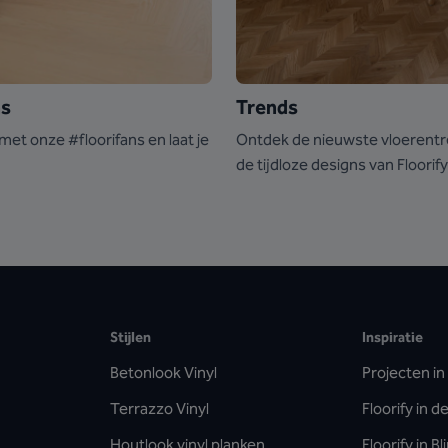
ns
Trends
met onze #floorifans en laat je
Ontdek de nieuwste vloerent
de tijdloze designs van Floorify
Stijlen
Inspiratie
Betonlook Vinyl
Projecten in 
Terrazzo Vinyl
Floorify in 
Houtlook vinyl planken
Floorify in B