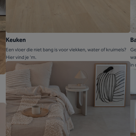
Keuken
B
Een vloer die niet bang is voor vlekken, water of kruimels?
Ge
Hier vind je ‘m.
wa
in