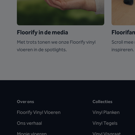
Floorify in de media
Floorifa
Met trots tonen we onze Floorify vinyl
Scroll mee 
vloeren in de spotlights.
inspireren.
Over ons
Collecties
Floorify Vinyl Vloeren
Vinyl Planken
Ons verhaal
Vinyl Tegels
Mooie vloeren
Vinyl Visgraat