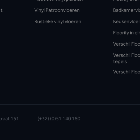
nt
Vinyl Patroonvloeren
Badkamervl
Rustieke vinyl vloeren
Keukenvloe
Floorify in e
Verschil Floo
Verschil Flo
tegels
Verschil Floo
traat 151
(+32) (0)51 140 180