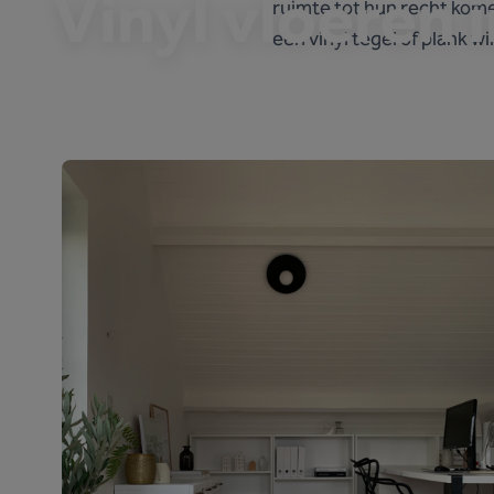
Vinyl vloeren 
ruimte tot hun recht kome
een vinyl tegel of plank wil