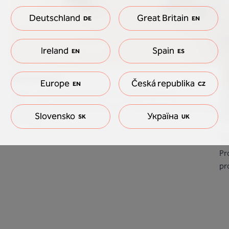
Deutschland
Great Britain
DE
EN
Ireland
Spain
EN
ES
Woonkamer
Europe
Česká republika
EN
CZ
Warm, stijlvol én gezinsproof? Ontdek hoe onze
vinylvloeren elke woonkamer omtoveren tot een gezellige
Slovensko
Україна
SK
UK
blikvanger.
C
Pr
pr