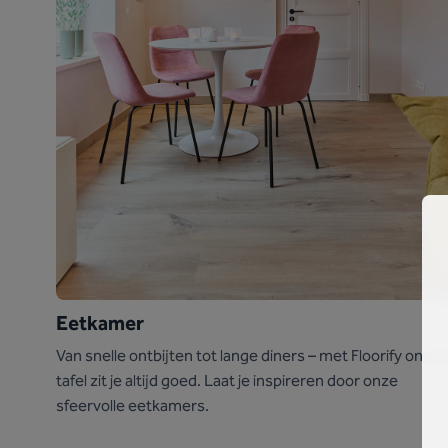
Eetkamer
Van snelle ontbijten tot lange diners – met Floorify onder
tafel zit je altijd goed. Laat je inspireren door onze
sfeervolle eetkamers.