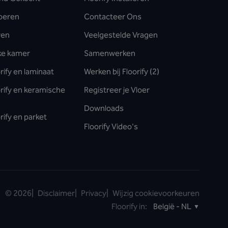
oeren
Contacteer Ons
ren
Veelgestelde Vragen
lke kamer
Samenwerken
rify en laminaat
Werken bij Floorify (2)
orify en keramische
Registreer je Vloer
Downloads
rify en parket
Floorify Video's
©
2026
|
Disclaimer
|
Privacy
|
Wijzig cookievoorkeuren
Floorify in:
België - NL
▼