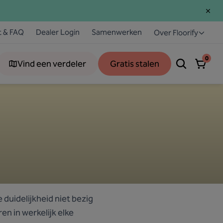
t & FAQ
Dealer Login
Samenwerken
Over Floorify
0
Vind een verdeler
Gratis stalen
 duidelijkheid niet bezig
en in werkelijk elke