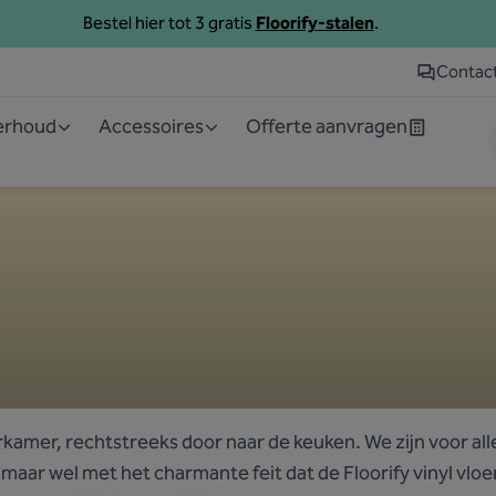
Bestel hier tot 3 gratis
Floorify-stalen
.
Contac
derhoud
Accessoires
Offerte aanvragen
kamer, rechtstreeks door naar de keuken. We zijn voor alle
maar wel met het charmante feit dat de Floorify vinyl vloer