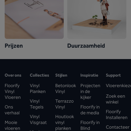
Prijzen
Duurzaamheid
Over ons
Collecties
Stijlen
Inspiratie
Support
Floorify
Vinyl
Betonlook
Projecten
Vloerenkiez
Vinyl
Planken
Vinyl
in de
Zoek een
Vloeren
kijker
Vinyl
Terrazzo
winkel
Ons
Tegels
Vinyl
Floorify in
Floorify
verhaal
de media
Vinyl
Houtlook
Installeren
Mooie
Visgraat
vinyl
Floorify in
Contacteer
vloeren
planken
Blind