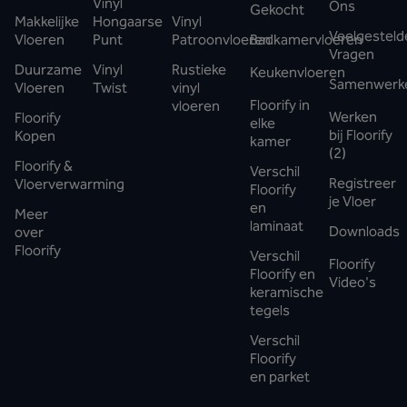
Vinyl
Ons
Gekocht
Makkelijke
Hongaarse
Vinyl
Veelgesteld
Vloeren
Punt
Patroonvloeren
Badkamervloeren
Vragen
Duurzame
Vinyl
Rustieke
Keukenvloeren
Samenwerk
Vloeren
Twist
vinyl
Floorify in
vloeren
Werken
Floorify
elke
bij Floorify
Kopen
kamer
(2)
Floorify &
Verschil
Registreer
Vloerverwarming
Floorify
je Vloer
en
Meer
laminaat
Downloads
over
Floorify
Verschil
Floorify
Floorify en
Video's
keramische
tegels
Verschil
Floorify
en parket