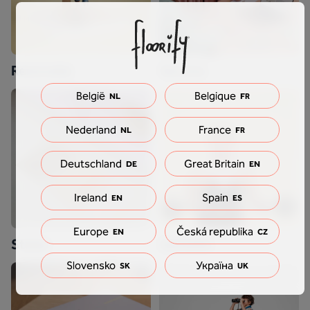
Renovatie
Service
België
Belgique
NL
FR
Nederland
France
NL
FR
Deutschland
Great Britain
DE
EN
Ireland
Spain
EN
ES
Europe
Česká republika
EN
CZ
Stalen
Garantie
Slovensko
Україна
SK
UK