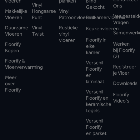
vloeren
planken
Blind
Vinyl
Ons
Gekocht
Makkelijke
Hongaarse
Vinyl
Veelgesteld
Vloeren
Punt
Patroonvloeren
Badkamervloeren
Vragen
Duurzame
Vinyl
Rustieke
Keukenvloeren
Samenwerk
Vloeren
Twist
vinyl
Floorify in
vloeren
Werken
Floorify
elke
bij Floorify
Kopen
kamer
(2)
Floorify &
Verschil
Registreer
Vloerverwarming
Floorify
je Vloer
en
Meer
laminaat
Downloads
over
Floorify
Verschil
Floorify
Floorify en
Video's
keramische
tegels
Verschil
Floorify
en parket