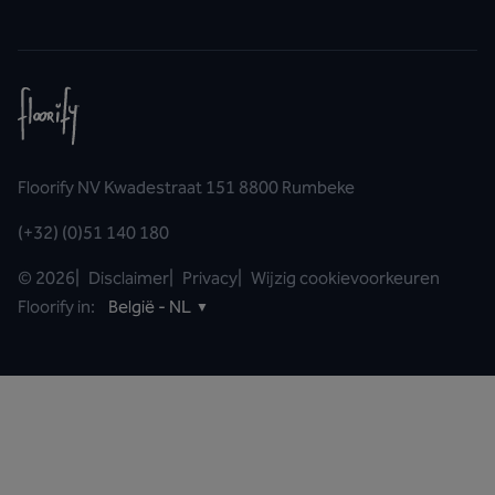
Floorify NV Kwadestraat 151 8800 Rumbeke
(+32) (0)51 140 180
©
2026
|
Disclaimer
|
Privacy
|
Wijzig cookievoorkeuren
Floorify in:
België - NL
▼