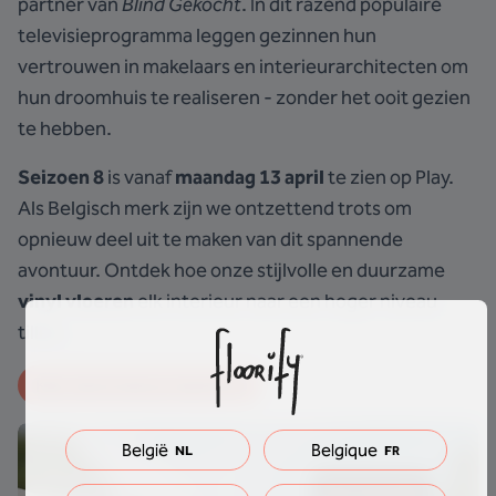
partner van
Blind Gekocht
. In dit razend populaire
televisieprogramma leggen gezinnen hun
vertrouwen in makelaars en interieurarchitecten om
hun droomhuis te realiseren - zonder het ooit gezien
te hebben.
Seizoen 8
is vanaf
maandag 13 april
te zien op Play.
Als Belgisch merk zijn we ontzettend trots om
opnieuw deel uit te maken van dit spannende
avontuur. Ontdek hoe onze stijlvolle en duurzame
vinyl vloeren
elk interieur naar een hoger niveau
tillen.
Kijk mee & laat je inspireren
België
Belgique
NL
FR