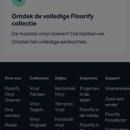
Ontdek de volledige Floorify
collectie
De mooiste vinyl vloeren? Die hebben we.
Ontdek het volledige aanbod hier.
Over ons
Collecties
Stijlen
Inspiratie
Support
Floorify
Vinyl
Betonlook
Projecten
Vloerenkiez
Vinyl
Planken
Vinyl
in de
Zoek een
Vloeren
kijker
Vinyl
Terrazzo
winkel
Ons
Tegels
Vinyl
Floorify in
Floorify
verhaal
de media
Vinyl
Houtlook
Installeren
Mooie
Visgraat
vinyl
Floorify in
Contacteer