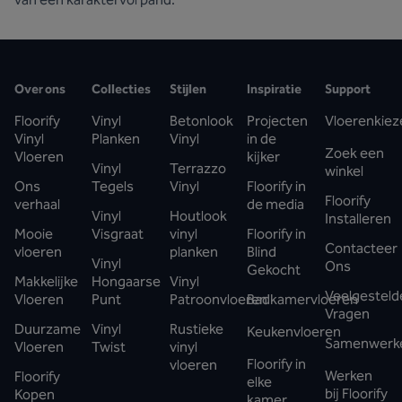
Over ons
Collecties
Stijlen
Inspiratie
Support
Floorify
Vinyl
Betonlook
Projecten
Vloerenkiez
Vinyl
Planken
Vinyl
in de
Zoek een
Vloeren
kijker
Vinyl
Terrazzo
winkel
Ons
Tegels
Vinyl
Floorify in
Floorify
verhaal
de media
Vinyl
Houtlook
Installeren
Mooie
Visgraat
vinyl
Floorify in
Contacteer
vloeren
planken
Blind
Vinyl
Ons
Gekocht
Makkelijke
Hongaarse
Vinyl
Veelgesteld
Vloeren
Punt
Patroonvloeren
Badkamervloeren
Vragen
Duurzame
Vinyl
Rustieke
Keukenvloeren
Samenwerk
Vloeren
Twist
vinyl
Floorify in
vloeren
Werken
Floorify
elke
bij Floorify
Kopen
kamer