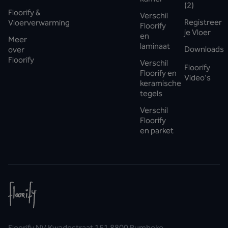
(2)
Floorify &
Verschil
Registreer
Vloerverwarming
Floorify
je Vloer
en
Meer
laminaat
Downloads
over
Floorify
Verschil
Floorify
Floorify en
Video's
keramische
tegels
Verschil
Floorify
en parket
Floorify NV Kwadestraat 151 8800 Rumbeke