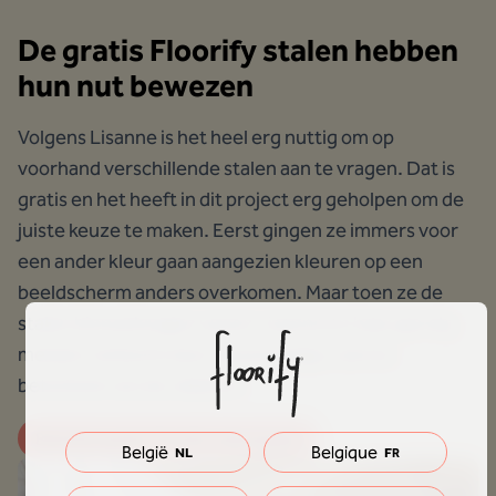
De gratis Floorify stalen hebben
hun nut bewezen
Volgens Lisanne is het heel erg nuttig om op
voorhand verschillende stalen aan te vragen. Dat is
gratis en het heeft in dit project erg geholpen om de
juiste keuze te maken. Eerst gingen ze immers voor
een ander kleur gaan aangezien kleuren op een
beeldscherm anders overkomen. Maar toen ze de
stalen binnenkregen waren Lisanne en haar gevolg
meteen verkocht door de prachtige, warme
betonlook van de Jellyfish.
Bestel je gratis Floorify vloerstalen!
België
Belgique
NL
FR