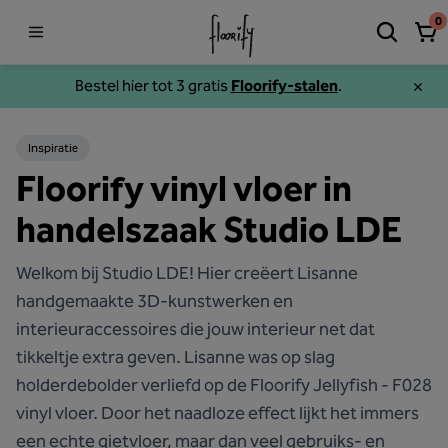
0
Bestel hier tot 3 gratis
Floorify-stalen
.
Inspiratie
Floorify vinyl vloer in
handelszaak Studio LDE
Welkom bij Studio LDE! Hier creëert Lisanne
handgemaakte 3D-kunstwerken en
interieuraccessoires die jouw interieur net dat
tikkeltje extra geven. Lisanne was op slag
holderdebolder verliefd op de Floorify Jellyfish - F028
vinyl vloer. Door het naadloze effect lijkt het immers
een echte gietvloer, maar dan veel gebruiks- en