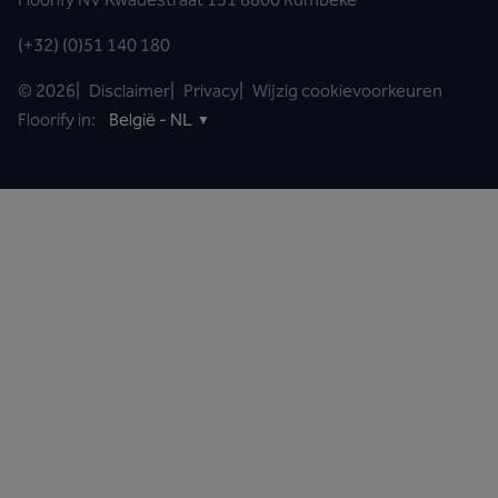
(+32) (0)51 140 180
©
2026
|
Disclaimer
|
Privacy
|
Wijzig cookievoorkeuren
Floorify in:
België - NL
▼