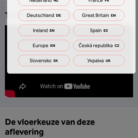
Nederland
France
NL
FR
Tv-fragment uit de aflevering
Deutschland
Great Britain
DE
EN
Ireland
Spain
EN
ES
Europe
Česká republika
EN
CZ
Slovensko
Україна
SK
UK
De vloerkeuze van deze
aflevering