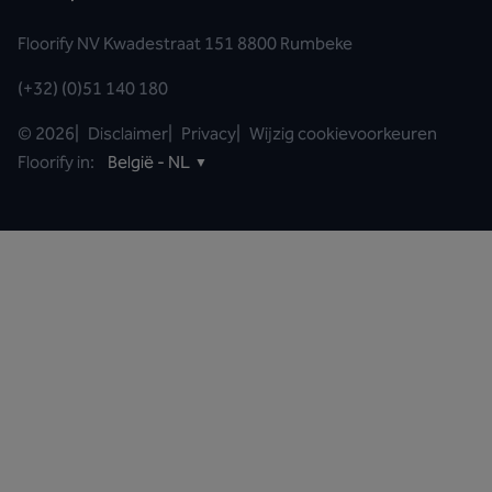
Floorify NV Kwadestraat 151 8800 Rumbeke
(+32) (0)51 140 180
©
2026
|
Disclaimer
|
Privacy
|
Wijzig cookievoorkeuren
Floorify in:
België - NL
▼