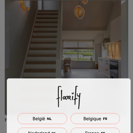
België
Belgique
NL
FR
F030 - Pebble Beach