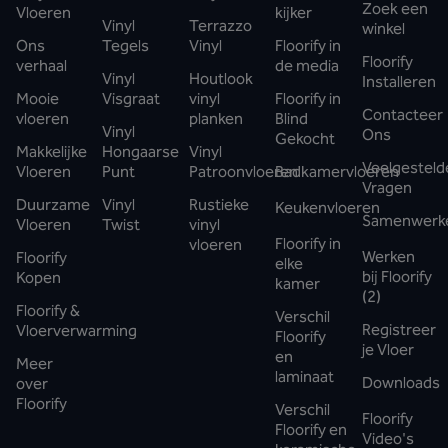
Zoek een
Vloeren
kijker
Vinyl
Terrazzo
winkel
Ons
Tegels
Vinyl
Floorify in
Floorify
verhaal
de media
Vinyl
Houtlook
Installeren
Mooie
Visgraat
vinyl
Floorify in
Contacteer
vloeren
planken
Blind
Vinyl
Ons
Gekocht
Makkelijke
Hongaarse
Vinyl
Veelgesteld
Vloeren
Punt
Patroonvloeren
Badkamervloeren
Vragen
Duurzame
Vinyl
Rustieke
Keukenvloeren
Samenwerk
Vloeren
Twist
vinyl
Floorify in
vloeren
Werken
Floorify
elke
bij Floorify
Kopen
kamer
(2)
Floorify &
Verschil
Registreer
Vloerverwarming
Floorify
je Vloer
en
Meer
laminaat
Downloads
over
Floorify
Verschil
Floorify
Floorify en
Video's