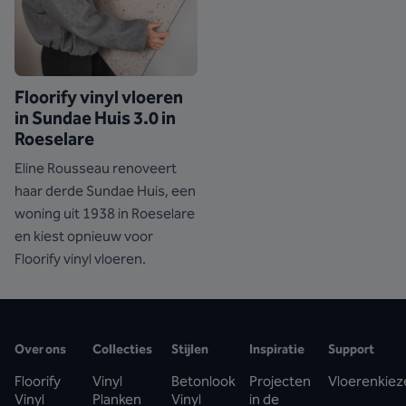
Floorify vinyl vloeren
in Sundae Huis 3.0 in
Roeselare
Eline Rousseau renoveert
haar derde Sundae Huis, een
woning uit 1938 in Roeselare
en kiest opnieuw voor
Floorify vinyl vloeren.
Over ons
Collecties
Stijlen
Inspiratie
Support
Floorify
Vinyl
Betonlook
Projecten
Vloerenkiez
Vinyl
Planken
Vinyl
in de