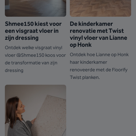
Shmee150 kiest voor
De kinderkamer
een visgraat vloer in
renovatie met Twist
zijn dressing
vinyl vloer van Lianne
op Honk
Ontdek welke visgraat vinyl
Ontdek hoe Lianne op Honk
vloer @Shmee150 koos voor
haar kinderkamer
de transformatie van zijn
renoveerde met de Floorify
dressing
Twist planken.