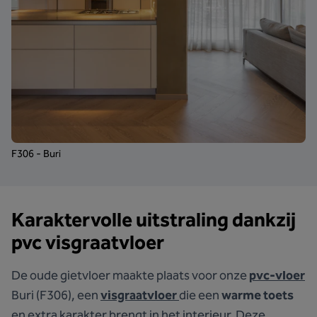
F306 - Buri
Karaktervolle uitstraling dankzij
pvc visgraatvloer
De oude gietvloer maakte plaats voor onze
pvc-vloer
Buri (F306), een
visgraatvloer
die een
warme toets
en extra karakter brengt in het interieur. Deze