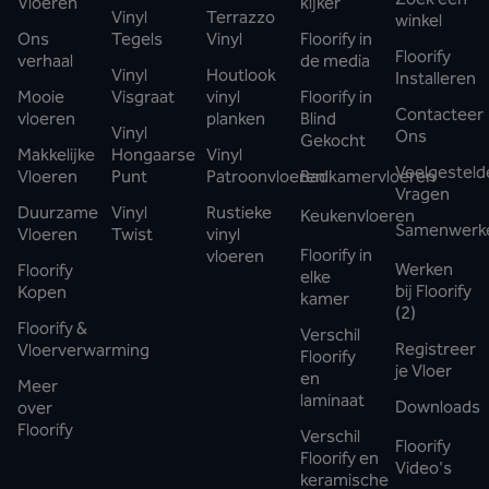
Vloeren
kijker
Vinyl
Terrazzo
winkel
Ons
Tegels
Vinyl
Floorify in
Floorify
verhaal
de media
Vinyl
Houtlook
Installeren
Mooie
Visgraat
vinyl
Floorify in
Contacteer
vloeren
planken
Blind
Vinyl
Ons
Gekocht
Makkelijke
Hongaarse
Vinyl
Veelgesteld
Vloeren
Punt
Patroonvloeren
Badkamervloeren
Vragen
Duurzame
Vinyl
Rustieke
Keukenvloeren
Samenwerk
Vloeren
Twist
vinyl
Floorify in
vloeren
Werken
Floorify
elke
bij Floorify
Kopen
kamer
(2)
Floorify &
Verschil
Registreer
Vloerverwarming
Floorify
je Vloer
en
Meer
laminaat
Downloads
over
Floorify
Verschil
Floorify
Floorify en
Video's
keramische