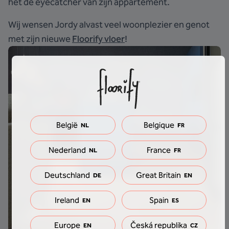
het dé eyecatcher van zijn appartement.
Wij wensen Jordy alvast veel woonplezier en genot
met zijn nieuwe
Floorify vloer
!
België
Belgique
NL
FR
Nederland
France
NL
FR
Deutschland
Great Britain
DE
EN
Ireland
Spain
EN
ES
Europe
Česká republika
EN
CZ