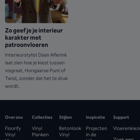
Zo geef je je interieur
karakter met
patroonvloeren
Interieurstylist Daan Alferink
laat zien hoe je kiest tussen
visgraat, Hongaarse Punt of
Twist, zonder dat het te druk
wordt.
Over ons
Collecties
Stijlen
Inspiratie
Support
Floorify
Vinyl
Betonlook
Projecten
Vloerenkiez
Vinyl
Planken
Vinyl
in de
Zoek een