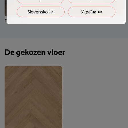
Slovensko
Україна
SK
UK
F318 - Toro
De gekozen vloer