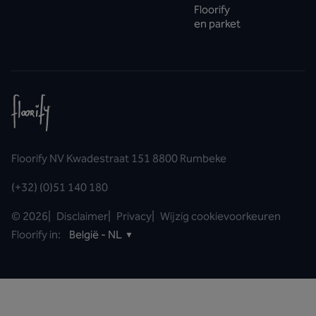
Floorify
en parket
Floorify NV Kwadestraat 151 8800 Rumbeke
(+32) (0)51 140 180
©
2026
|
Disclaimer
|
Privacy
|
Wijzig cookievoorkeuren
Floorify in:
België - NL
▼