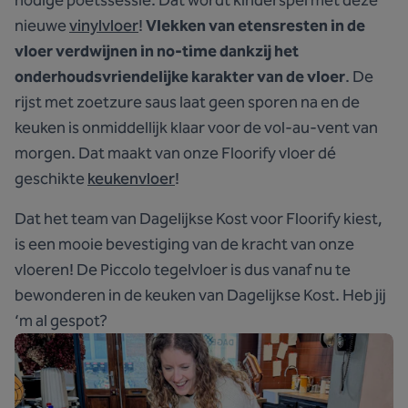
nodige poetssessie. Dat wordt kinderspel met deze
nieuwe
vinylvloer
!
Vlekken van etensresten in de
vloer verdwijnen in no-time dankzij het
onderhoudsvriendelijke karakter van de vloer
. De
rijst met zoetzure saus laat geen sporen na en de
keuken is onmiddellijk klaar voor de vol-au-vent van
morgen. Dat maakt van onze Floorify vloer dé
geschikte
keukenvloer
!
Dat het team van Dagelijkse Kost voor Floorify kiest,
is een mooie bevestiging van de kracht van onze
vloeren! De Piccolo tegelvloer is dus vanaf nu te
bewonderen in de keuken van Dagelijkse Kost. Heb jij
‘m al gespot?