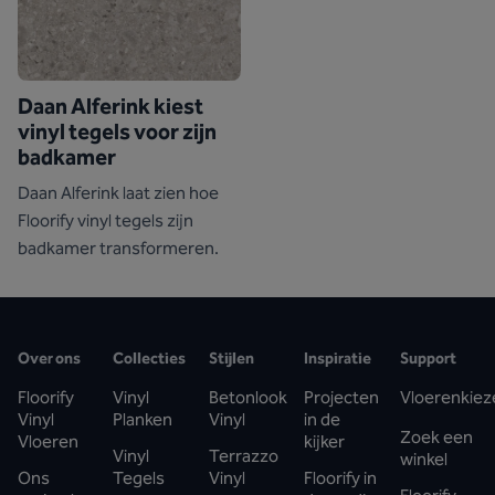
Daan Alferink kiest
vinyl tegels voor zijn
badkamer
Daan Alferink laat zien hoe
Floorify vinyl tegels zijn
badkamer transformeren.
Over ons
Collecties
Stijlen
Inspiratie
Support
Floorify
Vinyl
Betonlook
Projecten
Vloerenkiez
Vinyl
Planken
Vinyl
in de
Zoek een
Vloeren
kijker
Vinyl
Terrazzo
winkel
Ons
Tegels
Vinyl
Floorify in