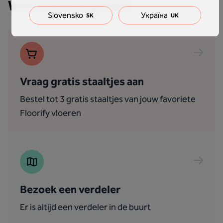
Wat kan je nog doen
Slovensko
Україна
SK
UK
Vraag gratis staaltjes aan
Bestel tot 3 gratis staaltjes van jouw favoriete
Floorify vloeren
Bezoek een verdeler
Er is altijd een verdeler in de buurt