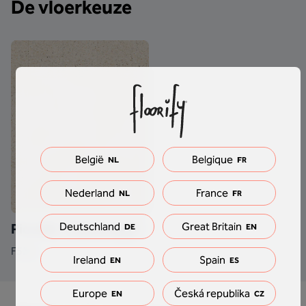
De vloerkeuze
België
Belgique
NL
FR
Nederland
France
NL
FR
Deutschland
Great Britain
Piccollo - kleine tegel
DE
EN
F532
Ireland
Spain
EN
ES
Europe
Česká republika
EN
CZ