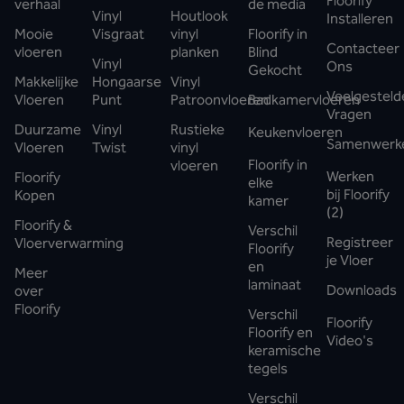
Floorify
verhaal
de media
Vinyl
Houtlook
Installeren
Mooie
Visgraat
vinyl
Floorify in
Contacteer
vloeren
planken
Blind
Vinyl
Ons
Gekocht
Makkelijke
Hongaarse
Vinyl
Veelgesteld
Vloeren
Punt
Patroonvloeren
Badkamervloeren
Vragen
Duurzame
Vinyl
Rustieke
Keukenvloeren
Samenwerk
Vloeren
Twist
vinyl
Floorify in
vloeren
Werken
Floorify
elke
bij Floorify
Kopen
kamer
(2)
Floorify &
Verschil
Registreer
Vloerverwarming
Floorify
je Vloer
en
Meer
laminaat
Downloads
over
Floorify
Verschil
Floorify
Floorify en
Video's
keramische
tegels
Verschil