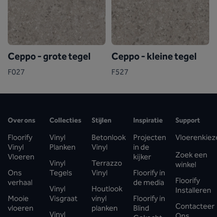
Ceppo - grote tegel
Ceppo - kleine tegel
F027
F527
Over ons
Collecties
Stijlen
Inspiratie
Support
Floorify
Vinyl
Betonlook
Projecten
Vloerenkiez
Vinyl
Planken
Vinyl
in de
Zoek een
Vloeren
kijker
Vinyl
Terrazzo
winkel
Ons
Tegels
Vinyl
Floorify in
Floorify
verhaal
de media
Vinyl
Houtlook
Installeren
Mooie
Visgraat
vinyl
Floorify in
Contacteer
vloeren
planken
Blind
Vinyl
Ons