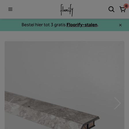
0
Bestel hier tot 3 gratis
Floorify-stalen
.