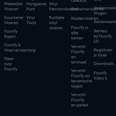
Gekocht
Makkelijke
Hongaarse
Vinyl
Veelgesteld
Vloeren
Punt
Patroonvloeren
Badkamervloeren
Vragen
Duurzame
Vinyl
Rustieke
Keukenvloeren
Samenwerk
Vloeren
Twist
vinyl
Floorify in
vloeren
Werken
Floorify
elke
bij Floorify
Kopen
kamer
(2)
Floorify &
Verschil
Registreer
Vloerverwarming
Floorify
je Vloer
en
Meer
laminaat
Downloads
over
Floorify
Verschil
Floorify
Floorify en
Video's
keramische
tegels
Verschil
Floorify
en parket