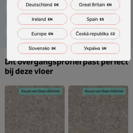
Deutschland
Great Britain
DE
EN
2000 mm
Lengte
Ireland
Spain
40.5 mm
Breedte
EN
ES
10 mm
Dikte
Europe
Česká republika
EN
CZ
Slovensko
Україна
SK
UK
Dit overgangsprofiel past perfect
bij deze vloer
Keuze van Daan Alferink!
Keuze van Daan Alferink!