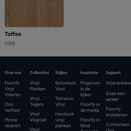
Toffee
F098
Over ons
Collecties
Stijlen
Inspiratie
Support
Floorify
Vinyl
Betonlook
Projecten
Vloerenkiez
Vinyl
Planken
Vinyl
in de
Zoek een
Vloeren
kijker
Vinyl
Terrazzo
winkel
Ons
Tegels
Vinyl
Floorify in
Floorify
verhaal
de media
Vinyl
Houtlook
Installeren
Mooie
Visgraat
vinyl
Floorify in
Contacteer
vloeren
planken
Blind
Vinyl
Ons