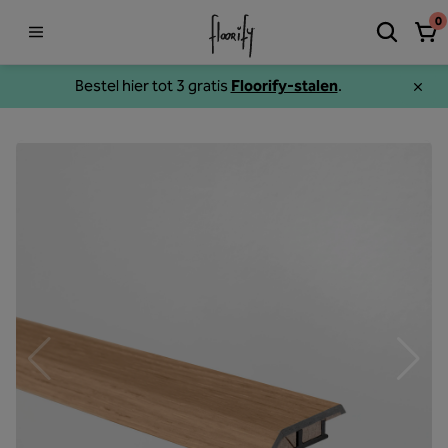
0
Bestel hier tot 3 gratis
Floorify-stalen
.