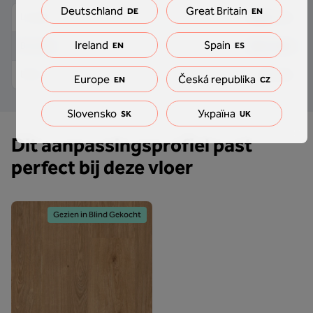
Deutschland
Great Britain
DE
EN
2000 mm
Lengte
Ireland
Spain
40.5 mm
Breedte
EN
ES
10 mm
Dikte
Europe
Česká republika
EN
CZ
Slovensko
Україна
SK
UK
Dit aanpassingsprofiel past
perfect bij deze vloer
Gezien in Blind Gekocht