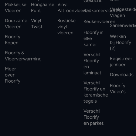
Gekocht
Makkelijke
Hongaarse
Vinyl
Veelgesteld
Vloeren
Punt
Patroonvloeren
Badkamervloeren
Vragen
Duurzame
Vinyl
Rustieke
Keukenvloeren
Samenwerk
Vloeren
Twist
vinyl
Floorify in
vloeren
Werken
Floorify
elke
bij Floorify
Kopen
kamer
(2)
Floorify &
Verschil
Registreer
Vloerverwarming
Floorify
je Vloer
en
Meer
laminaat
Downloads
over
Floorify
Verschil
Floorify
Floorify en
Video's
keramische
tegels
Verschil
Floorify
en parket