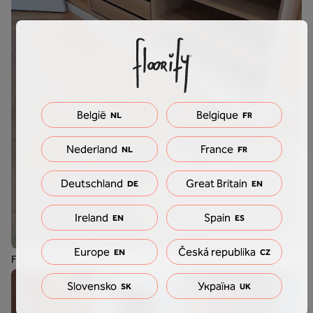
België
Belgique
NL
FR
Nederland
France
NL
FR
Deutschland
Great Britain
DE
EN
Ireland
Spain
EN
ES
Europe
Česká republika
EN
CZ
F319 - Anago
Slovensko
Україна
SK
UK