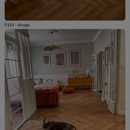
F319 - Anago