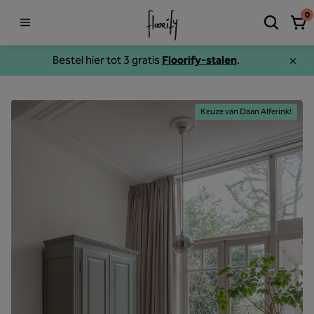
0
Bestel hier tot 3 gratis
Floorify-stalen
.
Keuze van Daan Alferink!